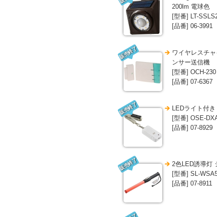
200lm 電球色
[型番] LT-SSLS
[品番] 06-3991
販売終了
ワイヤレスチャ
ンサー送信機
[型番] OCH-230
[品番] 07-6367
販売終了
LEDライト付き
[型番] OSE-DX
[品番] 07-8929
販売終了
2色LED誘導灯
[型番] SL-WSA
[品番] 07-8911