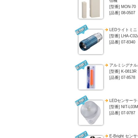
信機
[型番] MON-70
[品番] 08-0507
販売終了
LEDライトミニ
[型番] LHA-C02
[品番] 07-8340
販売終了
アルミシグナル
[型番] K-0813R
[品番] 07-8578
販売終了
LEDセンサーラ
[型番] NIT-L03
[品番] 07-9787
販売終了
E-Bright 