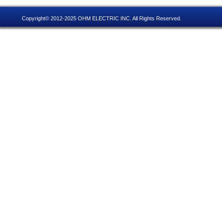
Copyright© 2012-2025 OHM ELECTRIC INC. All Rights Reserved.