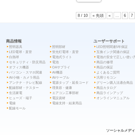
8 / 10
« 先頭
«
...
6
7
商品情報
ユーザーサポート
照明器具
照明部材
LED照明関連5年保証
LED電球・直管
蛍光灯電球・直管
互換インク関連の保証
白熱球
電池式ライト
電池の安全で正しい使い
セキュリティ・防災用品
電池
商品の修理
オフィス機器
OAサプライ
商品の保証
パソコン・スマホ関連
AV機器
よくあるご質問
AV小物・カメラ用品
AVケーブル
汎用リモコン
アンテナ・テレビ配線
電源タップ・延長コード
グリーン購入法適合商品
配線部材・テスター
理美容・健康
商品カタログ
生活家電
エアコン工事部材
商品ラインアップ
ヒューズ・端子
電設資材
オンラインマニュアル
電線
電線支持・結束用品
配線モール
ソーシャルメデ