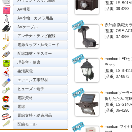
パソコン・スマホ関連
[型番] LS-B01M
[品番] 06-4283
AV機器
AV小物・カメラ用品
販売終了
赤外線 防犯カ
AVケーブル
[型番] OSE-AC
アンテナ・テレビ配線
[品番] 07-4886
電源タップ・延長コード
配線部材・テスター
販売終了
monban LE
理美容・健康
ラック
[型番] LS-BH11
生活家電
[品番] 07-8973
エアコン工事部材
ヒューズ・端子
販売終了
monbanソー
電設資材
折りたたみ 電球
[型番] LS-S140
電線
[品番] 06-4290
電線支持・結束用品
配線モール
販売終了
monban ワ