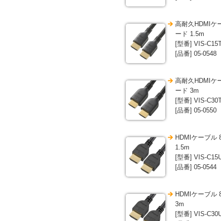
高耐久HDMIケ
ード 1.5m
[型番] VIS-C15
[品番] 05-0548
高耐久HDMIケ
ード 3m
[型番] VIS-C30
[品番] 05-0550
HDMIケーブル
1.5m
[型番] VIS-C15
[品番] 05-0544
HDMIケーブル
3m
[型番] VIS-C30