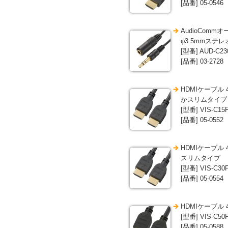
[品番] 05-0546
AudioCom
φ3.5mmステ
[型番] AUD-C23
[品番] 03-2728
HDMIケーブル 
かスリムタイプ
[型番] VIS-C15
[品番] 05-0552
HDMIケーブル 
スリムタイプ
[型番] VIS-C30
[品番] 05-0554
HDMIケーブル 
[型番] VIS-C50
[品番] 05-0588