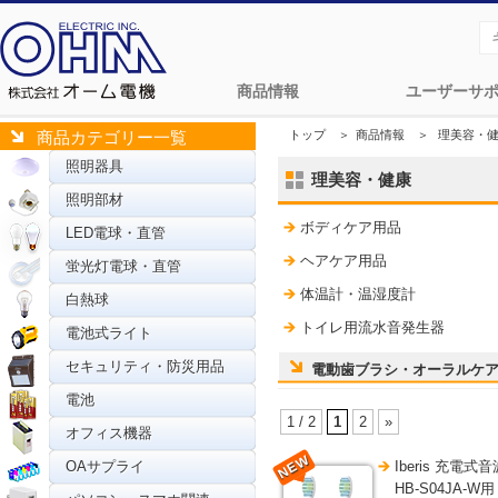
商品情報
ユーザーサ
トップ
＞
商品情報
＞
理美容・
商品カテゴリー一覧
照明器具
理美容・健康
照明部材
ボディケア用品
LED電球・直管
ヘアケア用品
蛍光灯電球・直管
体温計・温湿度計
白熱球
トイレ用流水音発生器
電池式ライト
セキュリティ・防災用品
電動歯ブラシ・オーラルケ
電池
1 / 2
1
2
»
オフィス機器
NEW
OAサプライ
Iberis 充
HB-S04JA-W