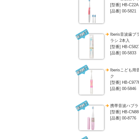
[型番] HB-C22A
[品番] 00-5821
販売終了
Iberis音波歯ブ
ラシ 2本入
[型番] HB-C582
[品番] 00-5833
販売終了
Iberisこど
ク
[型番] HB-C977
[品番] 00-5846
販売終了
携帯音波ハブラ
[型番] HB-CN88
[品番] 00-8776