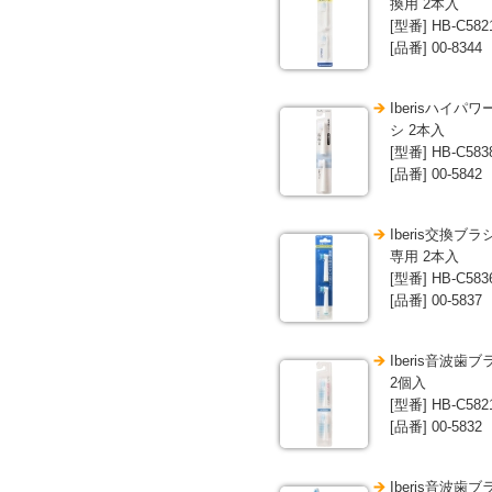
換用 2本入
[型番] HB-C582
[品番] 00-8344
販路限定
Iberisハイ
シ 2本入
[型番] HB-C583
[品番] 00-5842
Iberis交換ブ
専用 2本入
[型番] HB-C583
[品番] 00-5837
Iberis音波歯
2個入
[型番] HB-C582
[品番] 00-5832
Iberis音波歯