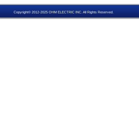
Copyright© 2012-2025 OHM ELECTRIC INC. All Rights Reserved.