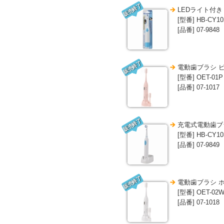
販売終了
LEDライト付き
[型番] HB-CY1
[品番] 07-9848
販売終了
電動歯ブラシ 
[型番] OET-01P
[品番] 07-1017
販売終了
充電式電動歯ブ
[型番] HB-CY10
[品番] 07-9849
販売終了
電動歯ブラシ 
[型番] OET-02
[品番] 07-1018