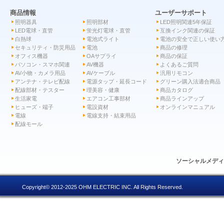
商品情報
ユーザーサポート
照明器具
照明部材
LED照明関連5年保証
LED電球・直管
蛍光灯電球・直管
互換インク関連の保証
白熱球
電池式ライト
電池の安全で正しい使い
セキュリティ・防災用品
電池
商品の修理
オフィス機器
OAサプライ
商品の保証
パソコン・スマホ関連
AV機器
よくあるご質問
AV小物・カメラ用品
AVケーブル
汎用リモコン
アンテナ・テレビ配線
電源タップ・延長コード
グリーン購入法適合商品
配線部材・テスター
理美容・健康
商品カタログ
生活家電
エアコン工事部材
商品ラインアップ
ヒューズ・端子
電設資材
オンラインマニュアル
電線
電線支持・結束用品
配線モール
ソーシャルメデ
Copyright© 2012-2025 OHM ELECTRIC INC. All Rights Reserved.