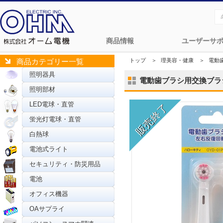
商品情報
ユーザーサ
トップ
＞
理美容・健康
＞
電動
商品カテゴリー一覧
照明器具
電動歯ブラシ用交換ブラシ [
照明部材
LED電球・直管
蛍光灯電球・直管
白熱球
電池式ライト
セキュリティ・防災用品
電池
オフィス機器
OAサプライ