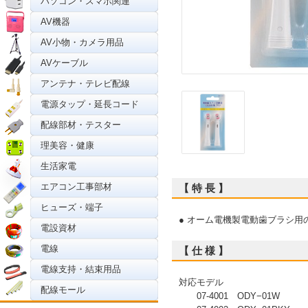
パソコン・スマホ関連
AV機器
AV小物・カメラ用品
AVケーブル
アンテナ・テレビ配線
電源タップ・延長コード
配線部材・テスター
理美容・健康
生活家電
エアコン工事部材
【 特 長 】
ヒューズ・端子
● オーム電機製電動歯ブラシ用
電設資材
電線
【 仕 様 】
電線支持・結束用品
対応モデル
配線モール
07-4001 ODY−01W