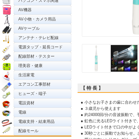
パソコン・スマホ関連
AV機器
AV小物・カメラ用品
AVケーブル
アンテナ・テレビ配線
電源タップ・延長コード
配線部材・テスター
理美容・健康
生活家電
エアコン工事部材
【 特 長 】
ヒューズ・端子
● 小さなお子さまの歯に合わせ
電設資材
● ３歳児から使えます
電線
● 約24000回/分の音波振動
● 虹色に光るLEDライト付き
電線支持・結束用品
● LEDライト付きで口の中が
配線モール
● 30秒ごとに振動でお知らせ