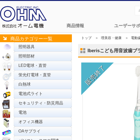
商品情報
ユーザーサ
トップ
＞
理美容・健康
＞
電動
商品カテゴリー一覧
照明器具
Iberisこども用音波歯ブラ
照明部材
LED電球・直管
蛍光灯電球・直管
白熱球
電池式ライト
セキュリティ・防災用品
電池
オフィス機器
OAサプライ