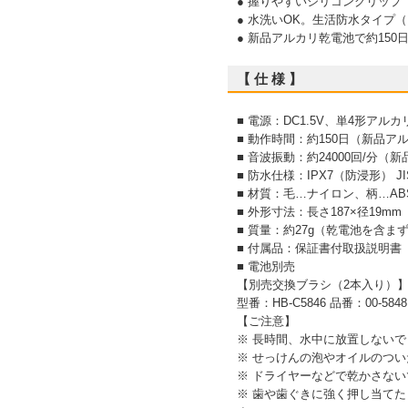
● 握りやすいシリコングリップ
● 水洗いOK。生活防水タイプ（
● 新品アルカリ乾電池で約150
【 仕 様 】
■ 電源：DC1.5V、単4形アル
■ 動作時間：約150日（新品ア
■ 音波振動：約24000回/分
■ 防水仕様：IPX7（防浸形） JIS
■ 材質：毛…ナイロン、柄…A
■ 外形寸法：長さ187×径19mm
■ 質量：約27g（乾電池を含ま
■ 付属品：保証書付取扱説明書
■ 電池別売
【別売交換ブラシ（2本入り）
型番：HB-C5846 品番：00-5848
【ご注意】
※ 長時間、水中に放置しない
※ せっけんの泡やオイルのつ
※ ドライヤーなどで乾かさな
※ 歯や歯ぐきに強く押し当て