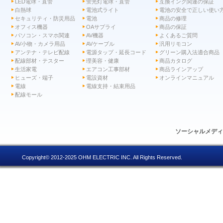
LED電球・直管
蛍光灯電球・直管
互換インク関連の保証
白熱球
電池式ライト
電池の安全で正しい使い
セキュリティ・防災用品
電池
商品の修理
オフィス機器
OAサプライ
商品の保証
パソコン・スマホ関連
AV機器
よくあるご質問
AV小物・カメラ用品
AVケーブル
汎用リモコン
アンテナ・テレビ配線
電源タップ・延長コード
グリーン購入法適合商品
配線部材・テスター
理美容・健康
商品カタログ
生活家電
エアコン工事部材
商品ラインアップ
ヒューズ・端子
電設資材
オンラインマニュアル
電線
電線支持・結束用品
配線モール
ソーシャルメデ
Copyright© 2012-2025 OHM ELECTRIC INC. All Rights Reserved.