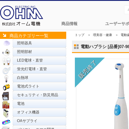
商品情報
ユーザーサ
トップ
＞
理美容・健康
＞
電動
商品カテゴリー一覧
照明器具
電動ハブラシ [品番]07-98
照明部材
LED電球・直管
蛍光灯電球・直管
白熱球
電池式ライト
セキュリティ・防災用品
電池
オフィス機器
OAサプライ