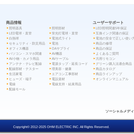
商品情報
ユーザーサポート
照明器具
照明部材
LED照明関連5年保証
LED電球・直管
蛍光灯電球・直管
互換インク関連の保証
白熱球
電池式ライト
電池の安全で正しい使い
セキュリティ・防災用品
電池
商品の修理
オフィス機器
OAサプライ
商品の保証
パソコン・スマホ関連
AV機器
よくあるご質問
AV小物・カメラ用品
AVケーブル
汎用リモコン
アンテナ・テレビ配線
電源タップ・延長コード
グリーン購入法適合商品
配線部材・テスター
理美容・健康
商品カタログ
生活家電
エアコン工事部材
商品ラインアップ
ヒューズ・端子
電設資材
オンラインマニュアル
電線
電線支持・結束用品
配線モール
ソーシャルメデ
Copyright© 2012-2025 OHM ELECTRIC INC. All Rights Reserved.