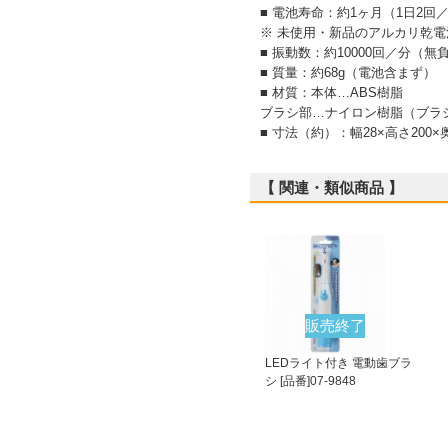
■ 電池寿命：約1ヶ月（1日2回
※ 未使用・新品のアルカリ乾電
■ 振動数：約10000回／分（無
■ 質量：約68g（電池含まず）
■ 材質：本体…ABS樹脂
ブラシ部…ナイロン樹脂（ブラ
■ 寸法（約）：幅28×高さ200×
【 関連・類似商品 】
販売終了
LEDライト付き 電動歯ブラ
シ [品番]07-9848