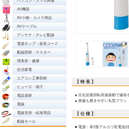
パソコン・スマホ関連
AV機器
AV小物・カメラ用品
AVケーブル
アンテナ・テレビ配線
電源タップ・延長コード
配線部材・テスター
理美容・健康
生活家電
エアコン工事部材
【 特 長 】
ヒューズ・端子
● 左右反復回転高速振動で歯垢
電設資材
● 奥歯も磨きやすい丸型ブラシ
電線
電線支持・結束用品
【 仕 様 】
配線モール
■ 電源：単3形アルカリ乾電池