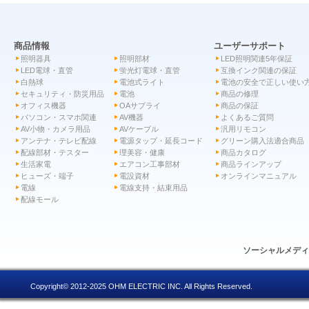
商品情報
ユーザーサポート
照明器具
照明部材
LED照明関連5年保証
LED電球・直管
蛍光灯電球・直管
互換インク関連の保証
白熱球
電池式ライト
電池の安全で正しい使い
セキュリティ・防災用品
電池
商品の修理
オフィス機器
OAサプライ
商品の保証
パソコン・スマホ関連
AV機器
よくあるご質問
AV小物・カメラ用品
AVケーブル
汎用リモコン
アンテナ・テレビ配線
電源タップ・延長コード
グリーン購入法適合商品
配線部材・テスター
理美容・健康
商品カタログ
生活家電
エアコン工事部材
商品ラインアップ
ヒューズ・端子
電設資材
オンラインマニュアル
電線
電線支持・結束用品
配線モール
ソーシャルメデ
Copyright© 2012-2025 OHM ELECTRIC INC. All Rights Reserved.