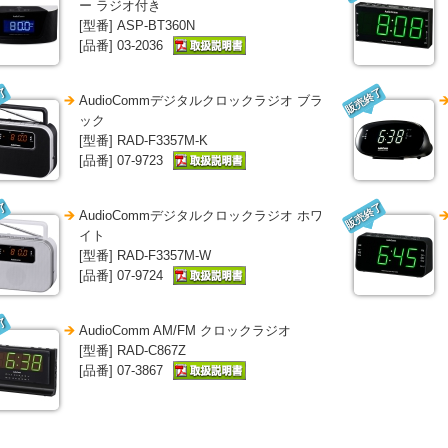
ー ラジオ付き
[型番] ASP-BT360N
[品番] 03-2036
了
販売終了
AudioCommデジタルクロックラジオ ブラ
ック
[型番] RAD-F3357M-K
[品番] 07-9723
了
販売終了
AudioCommデジタルクロックラジオ ホワ
イト
[型番] RAD-F3357M-W
[品番] 07-9724
了
AudioComm AM/FM クロックラジオ
[型番] RAD-C867Z
[品番] 07-3867