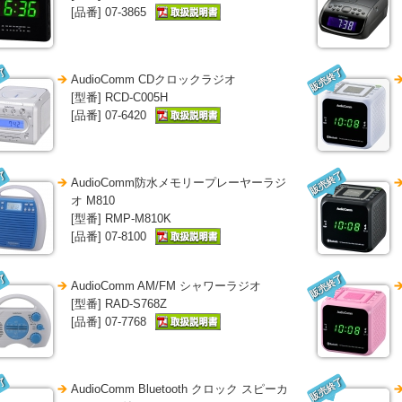
[品番] 07-3865
了
販売終了
AudioComm CDクロックラジオ
[型番] RCD-C005H
[品番] 07-6420
了
販売終了
AudioComm防水メモリープレーヤーラジ
オ M810
[型番] RMP-M810K
[品番] 07-8100
了
販売終了
AudioComm AM/FM シャワーラジオ
[型番] RAD-S768Z
[品番] 07-7768
了
販売終了
AudioComm Bluetooth クロック スピーカ