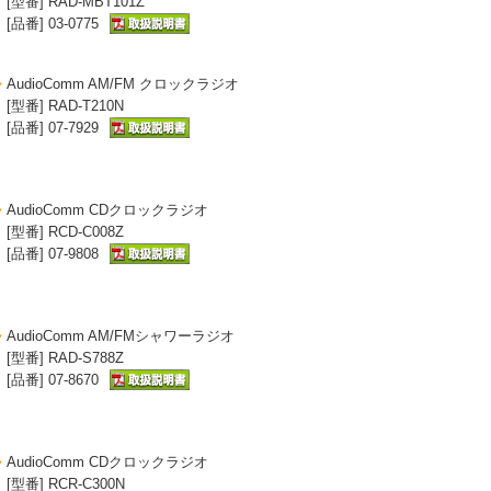
[型番] RAD-MBT101Z
[品番] 03-0775
AudioComm AM/FM クロックラジオ
[型番] RAD-T210N
[品番] 07-7929
AudioComm CDクロックラジオ
[型番] RCD-C008Z
[品番] 07-9808
AudioComm AM/FMシャワーラジオ
[型番] RAD-S788Z
[品番] 07-8670
AudioComm CDクロックラジオ
[型番] RCR-C300N