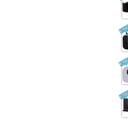
販売終
販売終
販売終