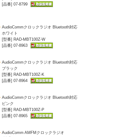
[品番] 07-8799
AudioCommクロックラジオ Bluetooth対応
ホワイト
[型番] RAD-MBT100Z-W
[品番] 07-8963
AudioCommクロックラジオ Bluetooth対応
ブラック
[型番] RAD-MBT100Z-K
[品番] 07-8964
AudioCommクロックラジオ Bluetooth対応
ピンク
[型番] RAD-MBT100Z-P
[品番] 07-8965
AudioComm AMFMクロックラジオ