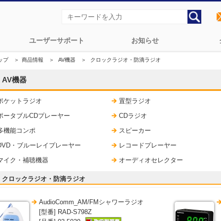
ユーザーサポート
お知らせ
ップ
＞
商品情報
＞
AV機器
＞
クロックラジオ・防滴ラジオ
AV機器
ポケットラジオ
置型ラジオ
ポータブルCDプレーヤー
CDラジオ
多機能コンポ
スピーカー
DVD・ブルーレイプレーヤー
レコードプレーヤー
マイク・補聴機器
オーディオセレクター
クロックラジオ・防滴ラジオ
AudioComm_AM/FMシャワーラジオ
[型番] RAD-S798Z