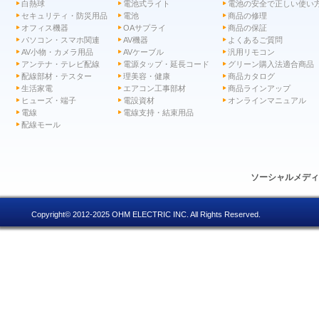
白熱球
電池式ライト
電池の安全で正しい使い
セキュリティ・防災用品
電池
商品の修理
オフィス機器
OAサプライ
商品の保証
パソコン・スマホ関連
AV機器
よくあるご質問
AV小物・カメラ用品
AVケーブル
汎用リモコン
アンテナ・テレビ配線
電源タップ・延長コード
グリーン購入法適合商品
配線部材・テスター
理美容・健康
商品カタログ
生活家電
エアコン工事部材
商品ラインアップ
ヒューズ・端子
電設資材
オンラインマニュアル
電線
電線支持・結束用品
配線モール
ソーシャルメデ
Copyright© 2012-2025 OHM ELECTRIC INC. All Rights Reserved.