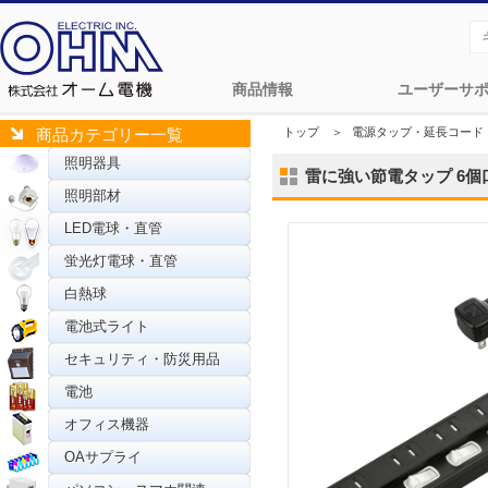
商品情報
ユーザーサ
トップ
＞
電源タップ・延長コード
商品カテゴリー一覧
照明器具
雷に強い節電タップ 6個口 3
照明部材
LED電球・直管
蛍光灯電球・直管
白熱球
電池式ライト
セキュリティ・防災用品
電池
オフィス機器
OAサプライ