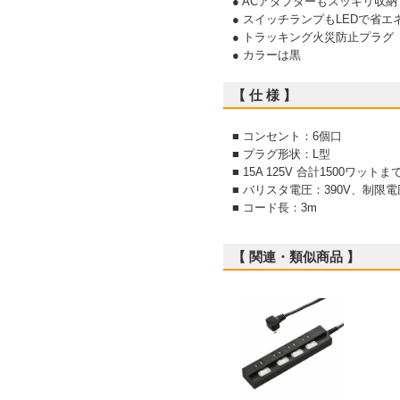
● ACアダプターもスッキリ収納
● スイッチランプもLEDで省エ
● トラッキング火災防止プラグ
● カラーは黒
【 仕 様 】
■ コンセント：6個口
■ プラグ形状：L型
■ 15A 125V 合計1500ワットま
■ バリスタ電圧：390V、制限電
■ コード長：3m
【 関連・類似商品 】