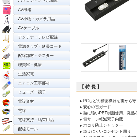
パソコン・スマホ関連
AV機器
AV小物・カメラ用品
AVケーブル
アンテナ・テレビ配線
電源タップ・延長コード
配線部材・テスター
理美容・健康
生活家電
エアコン工事部材
【 特 長 】
ヒューズ・端子
● PCなどの精密機器を雷から
電設資材
● 安心の雷ガード
電線
● 熱に強いPBT樹脂使用、発
● 雷サージ軽減素子内蔵
電線支持・結束用品
● ホコリ防止シャッター
配線モール
● 燃えにくいコンセント周り