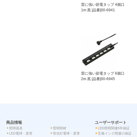
雷に強い節電タップ 4個口
1m 黒 [品番]00-6941
雷に強い節電タップ 6個口
2m 黒 [品番]00-6945
商品情報
ユーザーサポート
照明器具
照明部材
LED照明関連5年保証
LED電球・直管
蛍光灯電球・直管
互換インク関連の保証