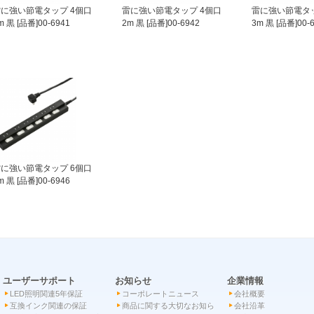
に強い節電タップ 4個口
雷に強い節電タップ 4個口
雷に強い節電タッ
m 黒 [品番]00-6941
2m 黒 [品番]00-6942
3m 黒 [品番]00-
に強い節電タップ 6個口
m 黒 [品番]00-6946
ユーザーサポート
お知らせ
企業情報
LED照明関連5年保証
コーポレートニュース
会社概要
互換インク関連の保証
商品に関する大切なお知ら
会社沿革