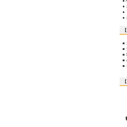
●
●
●
●
【
■
■
■
■
■
【