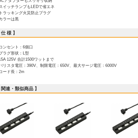
 ACアダプターもスッキリ収納
 スイッチランプもLEDで省エネ
 トラッキング火災防止プラグ
 カラーは黒
 仕 様 】
 コンセント：6個口
 プラグ形状：L型
 15A 125V 合計1500ワットまで
 バリスタ電圧：390V、制限電圧：650V、最大サージ電圧：6000V
 コード長：2m
 関連・類似商品 】