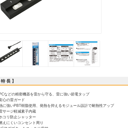
 特 長 】
 PCなどの精密機器を雷から守る、雷に強い節電タップ
 安心の雷ガード
 熱に強いPBT樹脂使用、発熱を抑えるモジュール設計で耐熱性アップ
 雷サージ軽減素子内蔵
 ホコリ防止シャッター
 燃えにくいコンセント周り