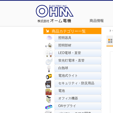
商品情報
ト
商品カテゴリー一覧
照明器具
照明部材
LED電球・直管
蛍光灯電球・直管
白熱球
電池式ライト
セキュリティ・防災用品
電池
オフィス機器
OAサプライ