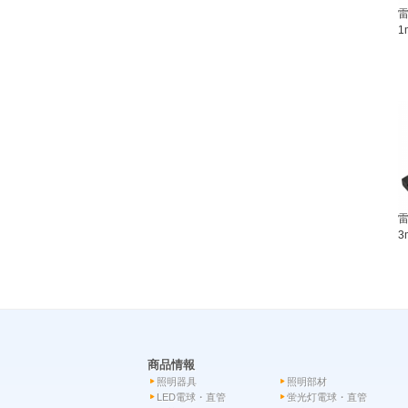
雷
1
雷
3
商品情報
照明器具
照明部材
LED電球・直管
蛍光灯電球・直管