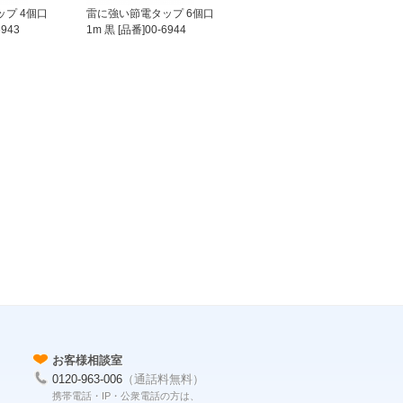
プ 4個口
雷に強い節電タップ 6個口
6943
1m 黒 [品番]00-6944
お客様相談室
0120-963-006
（通話料無料）
携帯電話・IP・公衆電話の方は、