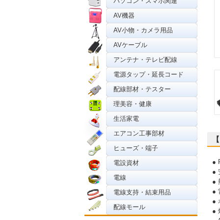
パソコン・スマホ関連
AV機器
AV小物・カメラ用品
AVケーブル
アンテナ・テレビ配線
電源タップ・延長コード
配線部材・テスター
理美容・健康
生活家電
エアコン工事部材
【
ヒューズ・端子
●
電設資材
●
電線
●
●
電線支持・結束用品
●
配線モール
●