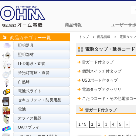
商品情報
ユーザーサ
トップ
＞
商品情報
＞
電源タッ
商品カテゴリー一覧
照明器具
電源タップ・延長コード
照明部材
雷ガード付タップ
LED電球・直管
個別スイッチ付タップ
蛍光灯電球・直管
USBポート付タップ
白熱球
電源タップアクセサリ
電池式ライト
こたつコード・その他電源コ
セキュリティ・防災用品
電池
雷ガード付タップ
オフィス機器
1 / 5
1
2
3
4
5
»
OAサプライ