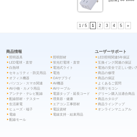
1 / 5
1
2
3
4
5
»
商品情報
ユーザーサポート
照明器具
照明部材
LED照明関連5年保証
LED電球・直管
蛍光灯電球・直管
互換インク関連の保証
白熱球
電池式ライト
電池の安全で正しい使い
セキュリティ・防災用品
電池
商品の修理
オフィス機器
OAサプライ
商品の保証
パソコン・スマホ関連
AV機器
よくあるご質問
AV小物・カメラ用品
AVケーブル
汎用リモコン
アンテナ・テレビ配線
電源タップ・延長コード
グリーン購入法適合商品
配線部材・テスター
理美容・健康
商品カタログ
生活家電
エアコン工事部材
商品ラインアップ
ヒューズ・端子
電設資材
オンラインマニュアル
電線
電線支持・結束用品
配線モール