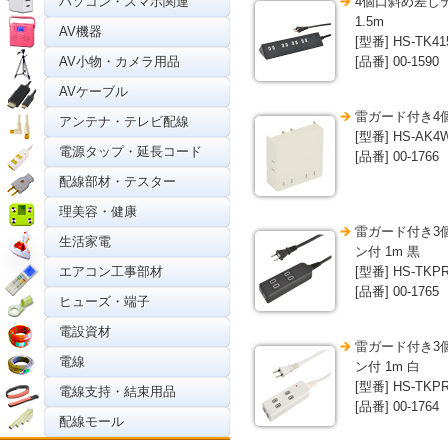
パソコン・スマホ関連
4個口斜め差し
1.5m
AV機器
[型番] HS-TK41
AV小物・カメラ用品
[品番] 00-1590
AVケーブル
雷ガード付き4
アンテナ・テレビ配線
[型番] HS-AK4
電源タップ・延長コード
[品番] 00-1766
配線部材・テスター
理美容・健康
雷ガード付き3
生活家電
ン付 1m 黒
エアコン工事部材
[型番] HS-TKP
[品番] 00-1765
ヒューズ・端子
電設資材
雷ガード付き3
電線
ン付 1m 白
[型番] HS-TKP
電線支持・結束用品
[品番] 00-1764
配線モール