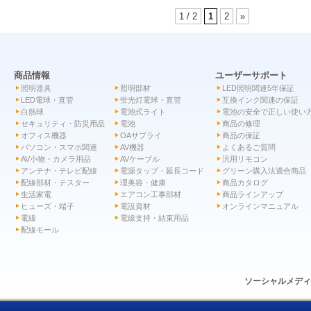
1 / 2
1
2
»
商品情報
ユーザーサポート
照明器具
照明部材
LED照明関連5年保証
LED電球・直管
蛍光灯電球・直管
互換インク関連の保証
白熱球
電池式ライト
電池の安全で正しい使い
セキュリティ・防災用品
電池
商品の修理
オフィス機器
OAサプライ
商品の保証
パソコン・スマホ関連
AV機器
よくあるご質問
AV小物・カメラ用品
AVケーブル
汎用リモコン
アンテナ・テレビ配線
電源タップ・延長コード
グリーン購入法適合商品
配線部材・テスター
理美容・健康
商品カタログ
生活家電
エアコン工事部材
商品ラインアップ
ヒューズ・端子
電設資材
オンラインマニュアル
電線
電線支持・結束用品
配線モール
ソーシャルメデ