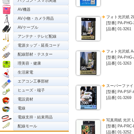
パソコン・スマホ関連
AV機器
フォト光沢紙 2L
AV小物・カメラ用品
[型番] PA-PHG-
AVケーブル
[品番] 01-3261
アンテナ・テレビ配線
電源タップ・延長コード
フォト光沢紙 A4
配線部材・テスター
[型番] PA-PHG-
理美容・健康
[品番] 01-3263
生活家電
エアコン工事部材
スーパーファイン
ヒューズ・端子
[型番] PA-PSF-
[品番] 01-3269
電設資材
電線
電線支持・結束用品
写真用紙 光沢 L
配線モール
[型番] PA-PRC-
[品番] 01-3252