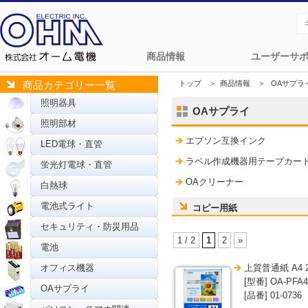
商品情報
ユーザーサ
トップ
＞
商品情報
＞
OAサプラ
商品カテゴリー一覧
照明器具
OAサプライ
照明部材
エプソン互換インク
LED電球・直管
ラベル作成機器用テープカー
蛍光灯電球・直管
OAクリーナー
白熱球
電池式ライト
コピー用紙
セキュリティ・防災用品
1 / 2
1
2
»
電池
オフィス機器
上質普通紙 A4 
[型番] OA-PFA4
OAサプライ
[品番] 01-0736