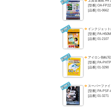
販売終了
上質普通紙 A4 
[型番] OA-FP22
[品番] 01-0662
販売終了
インクジェットは
[型番] PA-H50M
[品番] 01-2107
販売終了
アイロン熱転写紙
[型番] PA-PHTP
[品番] 01-3290
販売終了
スーパーファイン
[型番] PA-PSF-
[品番] 01-3271