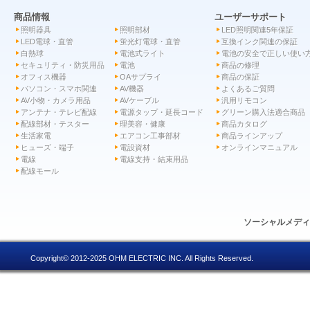
商品情報
ユーザーサポート
照明器具
照明部材
LED照明関連5年保証
LED電球・直管
蛍光灯電球・直管
互換インク関連の保証
白熱球
電池式ライト
電池の安全で正しい使い
セキュリティ・防災用品
電池
商品の修理
オフィス機器
OAサプライ
商品の保証
パソコン・スマホ関連
AV機器
よくあるご質問
AV小物・カメラ用品
AVケーブル
汎用リモコン
アンテナ・テレビ配線
電源タップ・延長コード
グリーン購入法適合商品
配線部材・テスター
理美容・健康
商品カタログ
生活家電
エアコン工事部材
商品ラインアップ
ヒューズ・端子
電設資材
オンラインマニュアル
電線
電線支持・結束用品
配線モール
ソーシャルメデ
Copyright© 2012-2025 OHM ELECTRIC INC. All Rights Reserved.