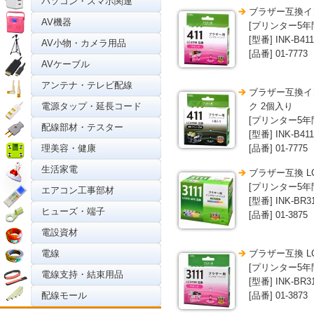
パソコン・スマホ関連
ブラザー互換イン
AV機器
[プリンター5年
[型番] INK-B41
AV小物・カメラ用品
[品番] 01-7773
AVケーブル
アンテナ・テレビ配線
ブラザー互換イン
電源タップ・延長コード
ク 2個入り
[プリンター5年
配線部材・テスター
[型番] INK-B41
理美容・健康
[品番] 01-7775
生活家電
ブラザー互換 LC
[プリンター5年
エアコン工事部材
[型番] INK-BR31
ヒューズ・端子
[品番] 01-3875
電設資材
電線
ブラザー互換 LC
[プリンター5年
電線支持・結束用品
[型番] INK-BR3
配線モール
[品番] 01-3873