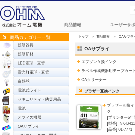
商品情報
ユーザーサ
トップ
＞
商品情報
＞
OAサプラ
商品カテゴリー一覧
照明器具
OAサプライ
照明部材
エプソン互換インク
LED電球・直管
ラベル作成機器用テープカー
蛍光灯電球・直管
OAクリーナー
白熱球
電池式ライト
ブラザー互換インク
セキュリティ・防災用品
ブラザー互換イン
電池
ク
オフィス機器
[プリンター5年
[型番] INK-B41
OAサプライ
[品番] 01-7771