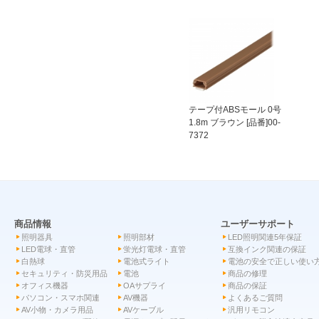
テープ付ABSモール 0号
1.8m ブラウン [品番]00-
7372
商品情報
ユーザーサポート
照明器具
照明部材
LED照明関連5年保証
LED電球・直管
蛍光灯電球・直管
互換インク関連の保証
白熱球
電池式ライト
電池の安全で正しい使い
セキュリティ・防災用品
電池
商品の修理
オフィス機器
OAサプライ
商品の保証
パソコン・スマホ関連
AV機器
よくあるご質問
AV小物・カメラ用品
AVケーブル
汎用リモコン