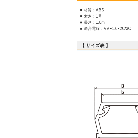
■ 材質：ABS
■ 太さ：1号
■ 長さ：1.8m
■ 適合電線：VVF1.6×2C/3C
【 サイズ表 】