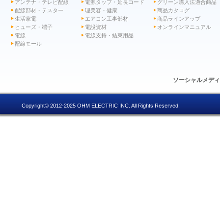
アンテナ・テレビ配線
電源タップ・延長コード
グリーン購入法適合商品
配線部材・テスター
理美容・健康
商品カタログ
生活家電
エアコン工事部材
商品ラインアップ
ヒューズ・端子
電設資材
オンラインマニュアル
電線
電線支持・結束用品
配線モール
ソーシャルメデ
Copyright© 2012-2025 OHM ELECTRIC INC. All Rights Reserved.