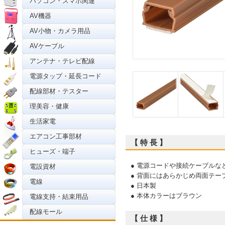
パソコン・スマホ関連
AV機器
AV小物・カメラ用品
AVケーブル
アンテナ・テレビ配線
電源タップ・延長コード
配線部材・テスター
理美容・健康
生活家電
エアコン工事部材
【 特 長 】
ヒューズ・端子
● 電源コードや接続ケーブルな
電設資材
● 背面にはあらかじめ両面テ
電線
● 日本製
● 本体カラーはブラウン
電線支持・結束用品
配線モール
【 仕 様 】