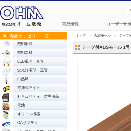
商品情報
ユーザーサ
トップ
＞
配線モール
＞
テープ
商品カテゴリー一覧
照明器具
テープ付ABSモール 1号 1.
照明部材
LED電球・直管
蛍光灯電球・直管
白熱球
電池式ライト
セキュリティ・防災用品
電池
オフィス機器
OAサプライ