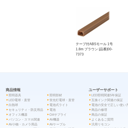
テープ付ABSモール 1号
1.8m ブラウン [品番]00-
7373
商品情報
ユーザーサポート
照明器具
照明部材
LED照明関連5年保証
LED電球・直管
蛍光灯電球・直管
互換インク関連の保証
白熱球
電池式ライト
電池の安全で正しい使い
セキュリティ・防災用品
電池
商品の修理
オフィス機器
OAサプライ
商品の保証
パソコン・スマホ関連
AV機器
よくあるご質問
AV小物・カメラ用品
AVケーブル
汎用リモコン