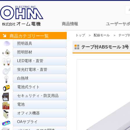
商品情報
ユーザーサ
トップ
＞
配線モール
＞
テープ
商品カテゴリー一覧
照明器具
テープ付ABSモール 3号 1.
照明部材
LED電球・直管
蛍光灯電球・直管
白熱球
電池式ライト
セキュリティ・防災用品
電池
オフィス機器
OAサプライ