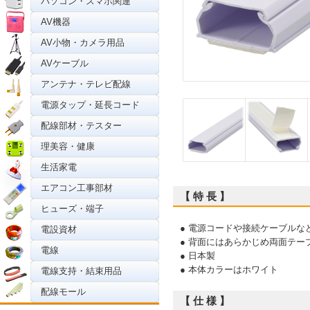
パソコン・スマホ関連
AV機器
AV小物・カメラ用品
AVケーブル
アンテナ・テレビ配線
電源タップ・延長コード
配線部材・テスター
理美容・健康
生活家電
エアコン工事部材
【 特 長 】
ヒューズ・端子
● 電源コードや接続ケーブルな
電設資材
● 背面にはあらかじめ両面テ
電線
● 日本製
● 本体カラーはホワイト
電線支持・結束用品
配線モール
【 仕 様 】