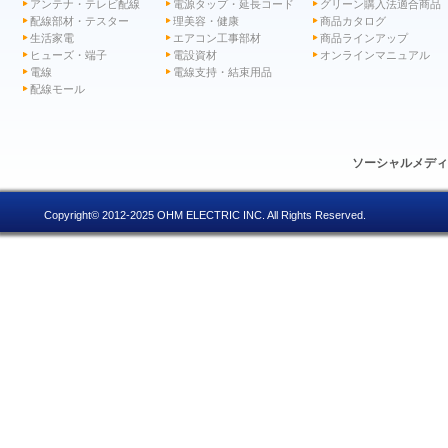
アンテナ・テレビ配線
電源タップ・延長コード
グリーン購入法適合商品
配線部材・テスター
理美容・健康
商品カタログ
生活家電
エアコン工事部材
商品ラインアップ
ヒューズ・端子
電設資材
オンラインマニュアル
電線
電線支持・結束用品
配線モール
ソーシャルメデ
Copyright© 2012-2025 OHM ELECTRIC INC. All Rights Reserved.