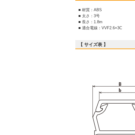
■ 材質：ABS
■ 太さ：3号
■ 長さ：1.8m
■ 適合電線：VVF2.6×3C
【 サイズ表 】