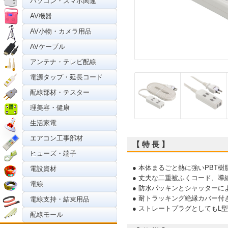
パソコン・スマホ関連
AV機器
AV小物・カメラ用品
AVケーブル
アンテナ・テレビ配線
電源タップ・延長コード
配線部材・テスター
理美容・健康
生活家電
エアコン工事部材
【 特 長 】
ヒューズ・端子
● 本体まるごと熱に強いPBT
電設資材
● 丈夫な二重被ふくコード、
電線
● 防水パッキンとシャッター
● 耐トラッキング絶縁カバー付
電線支持・結束用品
● ストレートプラグとしてもL
配線モール