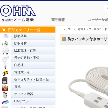
商品情報
ユーザーサ
トップ
＞
電源タップ・延長コード
商品カテゴリー一覧
照明器具
防水パッキン付きホコリシャッ
照明部材
LED電球・直管
蛍光灯電球・直管
白熱球
電池式ライト
セキュリティ・防災用品
電池
オフィス機器
OAサプライ