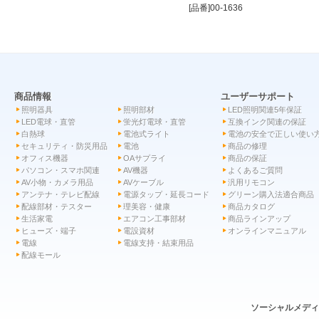
[品番]00-1636
商品情報
ユーザーサポート
照明器具
照明部材
LED照明関連5年保証
LED電球・直管
蛍光灯電球・直管
互換インク関連の保証
白熱球
電池式ライト
電池の安全で正しい使い
セキュリティ・防災用品
電池
商品の修理
オフィス機器
OAサプライ
商品の保証
パソコン・スマホ関連
AV機器
よくあるご質問
AV小物・カメラ用品
AVケーブル
汎用リモコン
アンテナ・テレビ配線
電源タップ・延長コード
グリーン購入法適合商品
配線部材・テスター
理美容・健康
商品カタログ
生活家電
エアコン工事部材
商品ラインアップ
ヒューズ・端子
電設資材
オンラインマニュアル
電線
電線支持・結束用品
配線モール
ソーシャルメデ