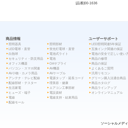
[品番]00-1636
商品情報
ユーザーサポート
照明器具
照明部材
LED照明関連5年保証
LED電球・直管
蛍光灯電球・直管
互換インク関連の保証
白熱球
電池式ライト
電池の安全で正しい使い
セキュリティ・防災用品
電池
商品の修理
オフィス機器
OAサプライ
商品の保証
パソコン・スマホ関連
AV機器
よくあるご質問
AV小物・カメラ用品
AVケーブル
汎用リモコン
アンテナ・テレビ配線
電源タップ・延長コード
グリーン購入法適合商品
配線部材・テスター
理美容・健康
商品カタログ
生活家電
エアコン工事部材
商品ラインアップ
ヒューズ・端子
電設資材
オンラインマニュアル
電線
電線支持・結束用品
配線モール
ソーシャルメデ