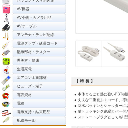
パソコン・スマホ関連
AV機器
AV小物・カメラ用品
AVケーブル
アンテナ・テレビ配線
電源タップ・延長コード
配線部材・テスター
理美容・健康
生活家電
エアコン工事部材
【 特 長 】
ヒューズ・端子
● 本体まるごと熱に強いPBT
電設資材
● 丈夫な二重被ふくコード、
電線
● 防水パッキンとシャッター
● 耐トラッキング絶縁カバー付
電線支持・結束用品
● ストレートプラグとしてもL
配線モール