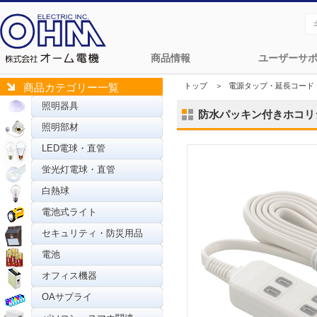
商品情報
ユーザーサ
トップ
＞
電源タップ・延長コード
商品カテゴリー一覧
照明器具
防水パッキン付きホコリシャッ
照明部材
LED電球・直管
蛍光灯電球・直管
白熱球
電池式ライト
セキュリティ・防災用品
電池
オフィス機器
OAサプライ