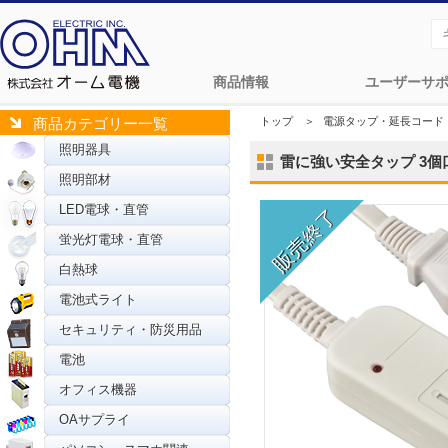
商品情報
ユーザーサ
トップ
＞
電源タップ・延長コード
商品カテゴリー一覧
照明器具
雷に強い安全タップ 3個口 2
照明部材
LED電球・直管
蛍光灯電球・直管
白熱球
電池式ライト
セキュリティ・防災用品
電池
オフィス機器
OAサプライ