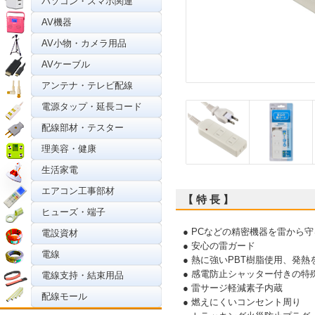
パソコン・スマホ関連
AV機器
AV小物・カメラ用品
AVケーブル
アンテナ・テレビ配線
電源タップ・延長コード
配線部材・テスター
理美容・健康
生活家電
エアコン工事部材
【 特 長 】
ヒューズ・端子
● PCなどの精密機器を雷から
電設資材
● 安心の雷ガード
電線
● 熱に強いPBT樹脂使用、発
● 感電防止シャッター付きの特
電線支持・結束用品
● 雷サージ軽減素子内蔵
配線モール
● 燃えにくいコンセント周り