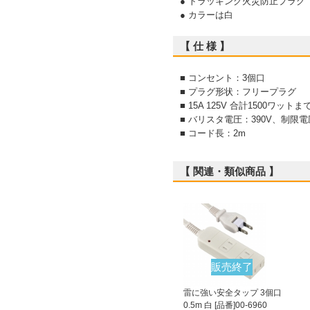
● トラッキング火災防止プラグ
● カラーは白
【 仕 様 】
■ コンセント：3個口
■ プラグ形状：フリープラグ
■ 15A 125V 合計1500ワットま
■ バリスタ電圧：390V、制限電
■ コード長：2m
【 関連・類似商品 】
販売終了
雷に強い安全タップ 3個口
0.5m 白 [品番]00-6960