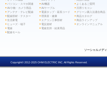
パソコン・スマホ関連
AV機器
よくあるご質問
AV小物・カメラ用品
AVケーブル
汎用リモコン
アンテナ・テレビ配線
電源タップ・延長コード
グリーン購入法適合商品
配線部材・テスター
理美容・健康
商品カタログ
生活家電
エアコン工事部材
商品ラインアップ
ヒューズ・端子
電設資材
オンラインマニュアル
電線
電線支持・結束用品
配線モール
ソーシャルメデ
Copyright© 2012-2025 OHM ELECTRIC INC. All Rights Reserved.