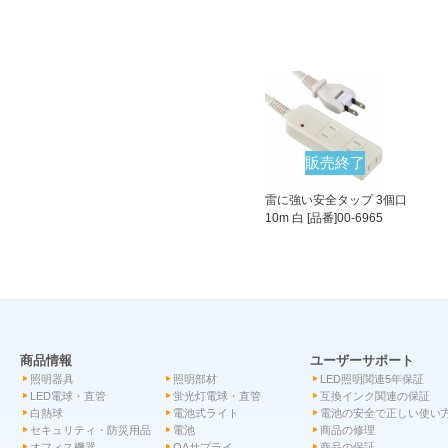
販売終了
雷に強い安全タップ 3個口
10m 白 [品番]00-6965
商品情報
ユーザーサポート
照明器具
照明部材
LED照明関連5年保証
LED電球・直管
蛍光灯電球・直管
互換インク関連の保証
白熱球
電池式ライト
電池の安全で正しい使い
セキュリティ・防災用品
電池
商品の修理
オフィス機器
OAサプライ
商品の保証