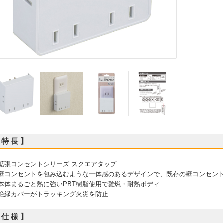
 特 長 】
 拡張コンセントシリーズ スクエアタップ
 壁コンセントを包み込むような一体感のあるデザインで、既存の壁コンセン
 本体まるごと熱に強いPBT樹脂使用で難燃・耐熱ボディ
 絶縁カバーがトラッキング火災を防止
 仕 様 】