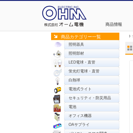
商品情報
ト
商品カテゴリー一覧
照明器具
照明部材
LED電球・直管
蛍光灯電球・直管
白熱球
電池式ライト
セキュリティ・防災用品
電池
オフィス機器
OAサプライ