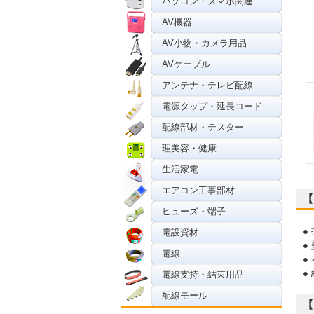
パソコン・スマホ関連
AV機器
AV小物・カメラ用品
AVケーブル
アンテナ・テレビ配線
電源タップ・延長コード
配線部材・テスター
理美容・健康
生活家電
エアコン工事部材
【
ヒューズ・端子
●
電設資材
●
電線
●
●
電線支持・結束用品
配線モール
【