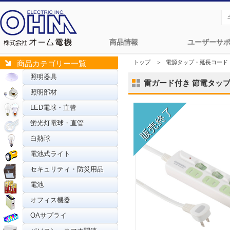
商品情報
ユーザーサ
トップ
＞
電源タップ・延長コード
商品カテゴリー一覧
照明器具
雷ガード付き 節電タップ 6個口
照明部材
LED電球・直管
蛍光灯電球・直管
白熱球
電池式ライト
セキュリティ・防災用品
電池
オフィス機器
OAサプライ