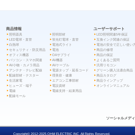
商品情報
ユーザーサポート
照明器具
照明部材
LED照明関連5年保証
LED電球・直管
蛍光灯電球・直管
互換インク関連の保証
白熱球
電池式ライト
電池の安全で正しい使い
セキュリティ・防災用品
電池
商品の修理
オフィス機器
OAサプライ
商品の保証
パソコン・スマホ関連
AV機器
よくあるご質問
AV小物・カメラ用品
AVケーブル
汎用リモコン
アンテナ・テレビ配線
電源タップ・延長コード
グリーン購入法適合商品
配線部材・テスター
理美容・健康
商品カタログ
生活家電
エアコン工事部材
商品ラインアップ
ヒューズ・端子
電設資材
オンラインマニュアル
電線
電線支持・結束用品
配線モール
ソーシャルメデ
Copyright© 2012-2025 OHM ELECTRIC INC. All Rights Reserved.