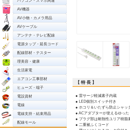
パソコン・スマホ関連
AV機器
AV小物・カメラ用品
AVケーブル
アンテナ・テレビ配線
電源タップ・延長コード
配線部材・テスター
理美容・健康
生活家電
エアコン工事部材
【 特 長 】
ヒューズ・端子
● 雷サージ軽減素子内蔵
電設資材
● LED個別スイッチ付き
電線
● ホコリ＆いたずら防止シャッ
● ACアダプターが使えるゆっ
電線支持・結束用品
● プラグ部は耐熱性ユリア樹脂
配線モール
● 二重被ふくコード