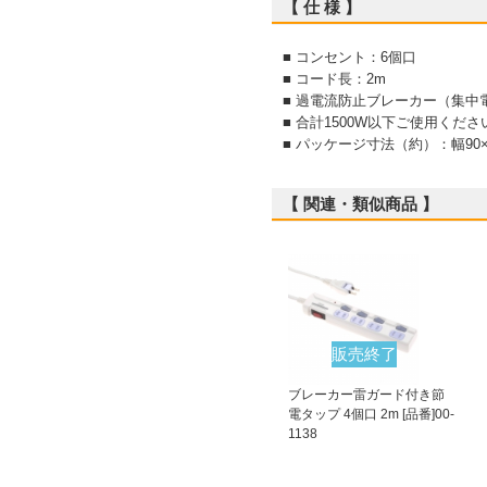
【 仕 様 】
■ コンセント：6個口
■ コード長：2m
■ 過電流防止ブレーカー（集
■ 合計1500W以下ご使用くださ
■ パッケージ寸法（約）：幅90×
【 関連・類似商品 】
販売終了
ブレーカー雷ガード付き節
電タップ 4個口 2m [品番]00-
1138