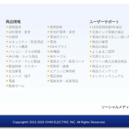
商品情報
ユーザーサポート
照明器具
照明部材
LED照明関連5年保証
LED電球・直管
蛍光灯電球・直管
互換インク関連の保証
白熱球
電池式ライト
電池の安全で正しい使い
セキュリティ・防災用品
電池
商品の修理
オフィス機器
OAサプライ
商品の保証
パソコン・スマホ関連
AV機器
よくあるご質問
AV小物・カメラ用品
AVケーブル
汎用リモコン
アンテナ・テレビ配線
電源タップ・延長コード
グリーン購入法適合商品
配線部材・テスター
理美容・健康
商品カタログ
生活家電
エアコン工事部材
商品ラインアップ
ヒューズ・端子
電設資材
オンラインマニュアル
電線
電線支持・結束用品
配線モール
ソーシャルメデ
Copyright© 2012-2025 OHM ELECTRIC INC. All Rights Reserved.