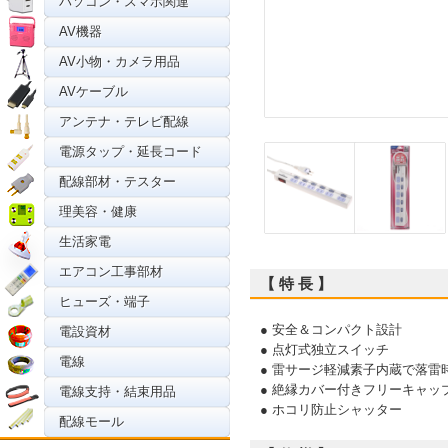
パソコン・スマホ関連
AV機器
AV小物・カメラ用品
AVケーブル
アンテナ・テレビ配線
電源タップ・延長コード
配線部材・テスター
理美容・健康
生活家電
エアコン工事部材
【 特 長 】
ヒューズ・端子
● 安全＆コンパクト設計
電設資材
● 点灯式独立スイッチ
電線
● 雷サージ軽減素子内蔵で落
● 絶縁カバー付きフリーキャッ
電線支持・結束用品
● ホコリ防止シャッター
配線モール