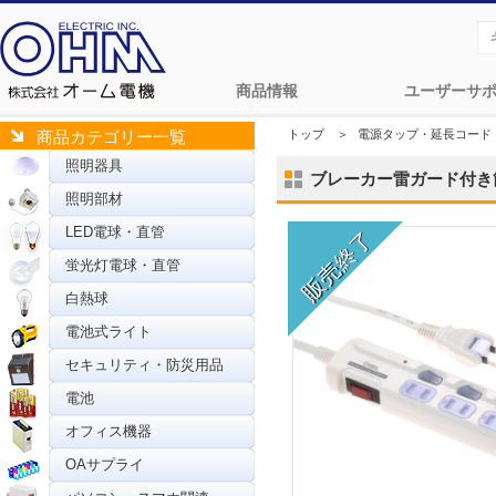
商品情報
ユーザーサ
トップ
＞
電源タップ・延長コード
商品カテゴリー一覧
照明器具
ブレーカー雷ガード付き節電タ
照明部材
LED電球・直管
蛍光灯電球・直管
白熱球
電池式ライト
セキュリティ・防災用品
電池
オフィス機器
OAサプライ