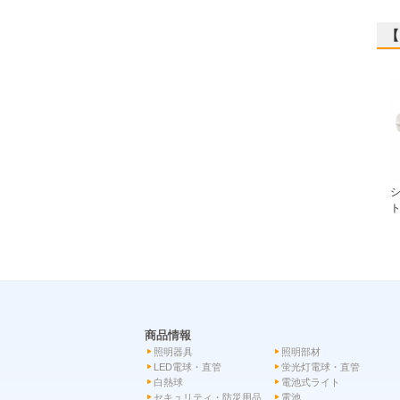
【
ト
商品情報
照明器具
照明部材
LED電球・直管
蛍光灯電球・直管
白熱球
電池式ライト
セキュリティ・防災用品
電池