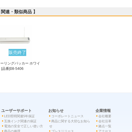
 関連・類似商品 】
販売終了
シーリングパッカー ホワイ
 [品番]08-5406
ユーザーサポート
お知らせ
企業情報
LED照明関連5年保証
コーポレートニュース
会社概要
互換インク関連の保証
商品に関する大切なお知ら
会社沿革
電池の安全で正しい使い方
せ
拠点一覧
商品の修理
プレスリリース
アクセス