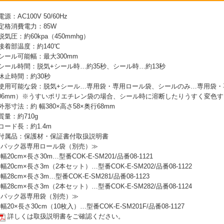
電源：AC100V 50/60Hz
 定格消費電力：85W
 脱気圧：約60kpa（450mmhg）
 接着部温度：約140℃
 シール可能幅：最大300mm
 シール時間：脱気+シール時…約35秒、シール時…約13秒
 休止時間：約30秒
 使用可能な袋：脱気+シール…専用袋・専用ロール袋、シールのみ…専用袋・
.06mm）※うすいポリエチレン袋の場合、シール時に溶断したりうすく変色
 外形寸法：約 幅380×高さ58×奥行68mm
 質量：約710g
 コード長：約1.4m
 付属品：保護材・保証書付取扱説明書
 パック器専用ロール袋（別売）≫
 幅20cm×長さ30m…型番COK-E-SM201/品番08-1121
 幅20cm×長さ3m（2本セット）…型番COK-E-SM202/品番08-1122
 幅28cm×長さ3m…型番COK-E-SM281/品番08-1123
 幅28cm×長さ3m（2本セット）…型番COK-E-SM282/品番08-1124
 パック器専用袋（別売）≫
 幅20×長さ30cm（10枚入）…型番COK-E-SM201F/品番08-1127
詳しくは取扱説明書をご確認ください。