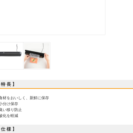
 特 長 】
 食材をおいしく、新鮮に保存
 小分け保存
 臭い移り防止
 酸化を軽減
 仕 様 】