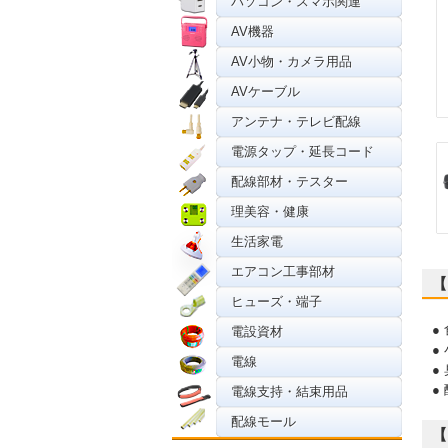
パソコン・スマホ関連
AV機器
AV小物・カメラ用品
AVケーブル
アンテナ・テレビ配線
電源タップ・延長コード
配線部材・テスター
理美容・健康
生活家電
エアコン工事部材
【
ヒューズ・端子
●
電設資材
●
電線
●
●
電線支持・結束用品
配線モール
【