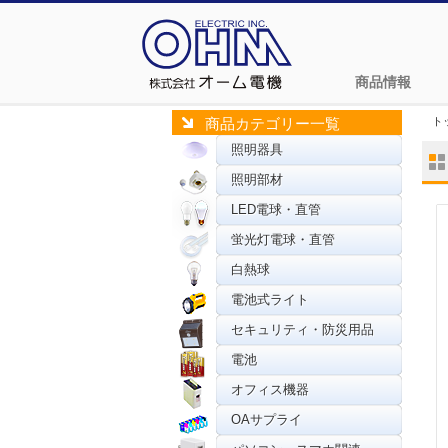
商品情報
ト
商品カテゴリー一覧
照明器具
照明部材
LED電球・直管
蛍光灯電球・直管
白熱球
電池式ライト
セキュリティ・防災用品
電池
オフィス機器
OAサプライ