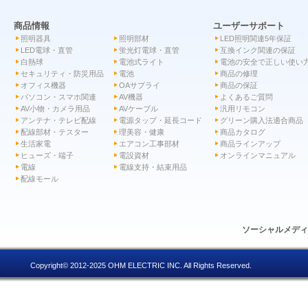
商品情報
ユーザーサポート
照明器具
照明部材
LED照明関連5年保証
LED電球・直管
蛍光灯電球・直管
互換インク関連の保証
白熱球
電池式ライト
電池の安全で正しい使い
セキュリティ・防災用品
電池
商品の修理
オフィス機器
OAサプライ
商品の保証
パソコン・スマホ関連
AV機器
よくあるご質問
AV小物・カメラ用品
AVケーブル
汎用リモコン
アンテナ・テレビ配線
電源タップ・延長コード
グリーン購入法適合商品
配線部材・テスター
理美容・健康
商品カタログ
生活家電
エアコン工事部材
商品ラインアップ
ヒューズ・端子
電設資材
オンラインマニュアル
電線
電線支持・結束用品
配線モール
ソーシャルメデ
Copyright© 2012-2025 OHM ELECTRIC INC. All Rights Reserved.