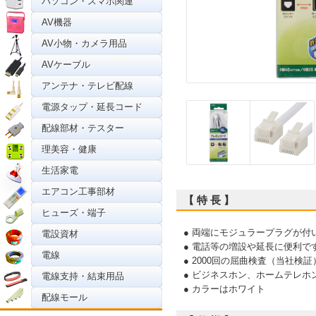
パソコン・スマホ関連
AV機器
AV小物・カメラ用品
AVケーブル
アンテナ・テレビ配線
電源タップ・延長コード
配線部材・テスター
理美容・健康
生活家電
エアコン工事部材
【 特 長 】
ヒューズ・端子
● 両端にモジュラープラグが付
電設資材
● 電話等の増設や延長に便利で
電線
● 2000回の屈曲検査（当社検
● ビジネスホン、ホームテレホ
電線支持・結束用品
● カラーはホワイト
配線モール