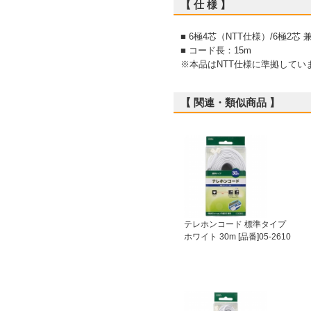
【 仕 様 】
■ 6極4芯（NTT仕様）/6極2芯 
■ コード長：15m
※本品はNTT仕様に準拠してい
【 関連・類似商品 】
テレホンコード 標準タイプ
ホワイト 30m [品番]05-2610