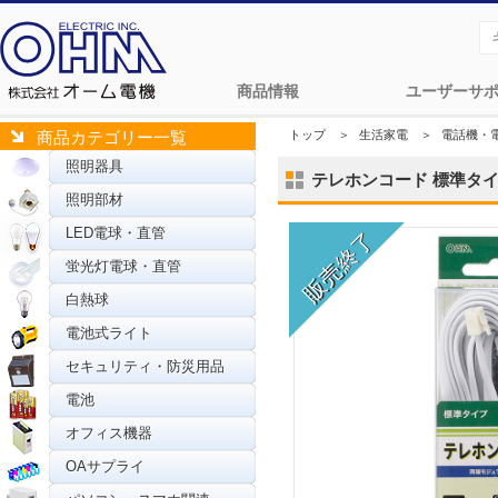
商品情報
ユーザーサ
トップ
＞
生活家電
＞
電話機・
商品カテゴリー一覧
照明器具
テレホンコード 標準タイプ ホ
照明部材
LED電球・直管
蛍光灯電球・直管
白熱球
電池式ライト
セキュリティ・防災用品
電池
オフィス機器
OAサプライ