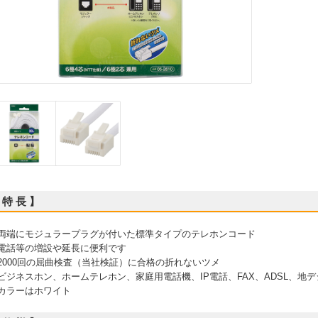
 特 長 】
 両端にモジュラープラグが付いた標準タイプのテレホンコード
 電話等の増設や延長に便利です
 2000回の屈曲検査（当社検証）に合格の折れないツメ
 ビジネスホン、ホームテレホン、家庭用電話機、IP電話、FAX、ADSL、地
 カラーはホワイト