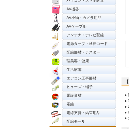
パソコン・スマホ関連
AV機器
AV小物・カメラ用品
AVケーブル
アンテナ・テレビ配線
電源タップ・延長コード
配線部材・テスター
理美容・健康
生活家電
エアコン工事部材
【
ヒューズ・端子
●
電設資材
●
電線
●
●
電線支持・結束用品
●
配線モール