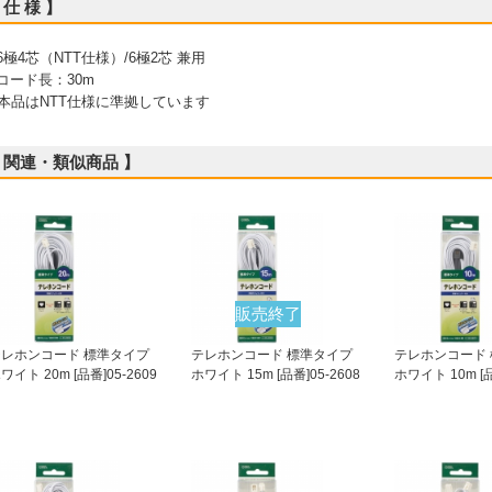
 仕 様 】
 6極4芯（NTT仕様）/6極2芯 兼用
 コード長：30m
本品はNTT仕様に準拠しています
 関連・類似商品 】
販売終了
テレホンコード 標準タイプ
テレホンコード 標準タイプ
テレホンコード
ワイト 20m [品番]05-2609
ホワイト 15m [品番]05-2608
ホワイト 10m [品