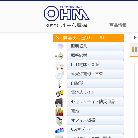
商品情報
ト
商品カテゴリー一覧
照明器具
照明部材
LED電球・直管
蛍光灯電球・直管
白熱球
電池式ライト
セキュリティ・防災用品
電池
オフィス機器
OAサプライ