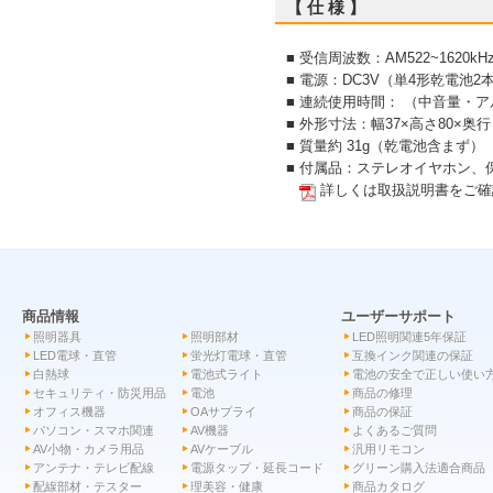
【 仕 様 】
■ 受信周波数：AM522~1620kHz
■ 電源：DC3V（単4形乾電池
■ 連続使用時間： （中音量・ア
■ 外形寸法：幅37×高さ80×奥
■ 質量約 31g（乾電池含まず）
■ 付属品：ステレオイヤホン、
詳しくは取扱説明書をご確
商品情報
ユーザーサポート
照明器具
照明部材
LED照明関連5年保証
LED電球・直管
蛍光灯電球・直管
互換インク関連の保証
白熱球
電池式ライト
電池の安全で正しい使い
セキュリティ・防災用品
電池
商品の修理
オフィス機器
OAサプライ
商品の保証
パソコン・スマホ関連
AV機器
よくあるご質問
AV小物・カメラ用品
AVケーブル
汎用リモコン
アンテナ・テレビ配線
電源タップ・延長コード
グリーン購入法適合商品
配線部材・テスター
理美容・健康
商品カタログ