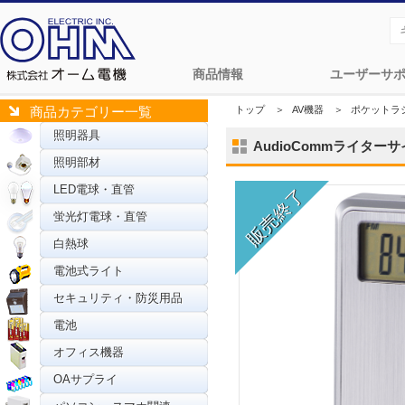
商品情報
ユーザーサ
トップ
＞
AV機器
＞
ポケットラ
商品カテゴリー一覧
照明器具
AudioCommライターサイ
照明部材
LED電球・直管
蛍光灯電球・直管
白熱球
電池式ライト
セキュリティ・防災用品
電池
オフィス機器
OAサプライ