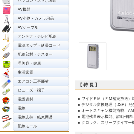
パソコン・スマホ関連
AV機器
AV小物・カメラ用品
AVケーブル
アンテナ・テレビ配線
電源タップ・延長コード
配線部材・テスター
理美容・健康
生活家電
エアコン工事部材
【 特 長 】
ヒューズ・端子
● ワイドＦＭ（ＦＭ補完放送
電設資材
● デジタル変換処理（DSP）
電線
● オートスキャン機能搭載、AM
● 電池残量表示機能、誤動作防
電線支持・結束用品
● クロック、スリープタイマー
配線モール