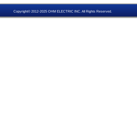
Copyright© 2012-2025 OHM ELECTRIC INC. All Rights Reserved.