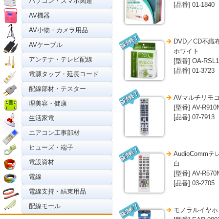
パソコン・スマホ関連
[品番] 01-1840
AV機器
AV小物・カメラ用品
販売終了
DVD／CD不織
AVケーブル
ホワイト
アンテナ・テレビ配線
[型番] OA-RSL1
[品番] 01-3723
電源タップ・延長コード
配線部材・テスター
販売終了
AVマルチリモ
理美容・健康
[型番] AV-R910
[品番] 07-7913
生活家電
エアコン工事部材
ヒューズ・端子
販売終了
AudioCom
電設資材
白
[型番] AV-R570
電線
[品番] 03-2705
電線支持・結束用品
配線モール
販売終了
モノラルイヤホン