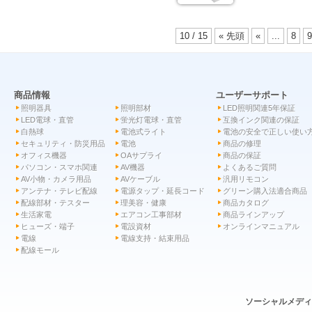
10 / 15
« 先頭
«
...
8
9
商品情報
ユーザーサポート
照明器具
照明部材
LED照明関連5年保証
LED電球・直管
蛍光灯電球・直管
互換インク関連の保証
白熱球
電池式ライト
電池の安全で正しい使い
セキュリティ・防災用品
電池
商品の修理
オフィス機器
OAサプライ
商品の保証
パソコン・スマホ関連
AV機器
よくあるご質問
AV小物・カメラ用品
AVケーブル
汎用リモコン
アンテナ・テレビ配線
電源タップ・延長コード
グリーン購入法適合商品
配線部材・テスター
理美容・健康
商品カタログ
生活家電
エアコン工事部材
商品ラインアップ
ヒューズ・端子
電設資材
オンラインマニュアル
電線
電線支持・結束用品
配線モール
ソーシャルメデ