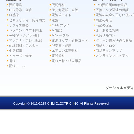
照明器具
照明部材
LED照明関連5年保証
LED電球・直管
蛍光灯電球・直管
互換インク関連の保証
白熱球
電池式ライト
電池の安全で正しい使い
セキュリティ・防災用品
電池
商品の修理
オフィス機器
OAサプライ
商品の保証
パソコン・スマホ関連
AV機器
よくあるご質問
AV小物・カメラ用品
AVケーブル
汎用リモコン
アンテナ・テレビ配線
電源タップ・延長コード
グリーン購入法適合商品
配線部材・テスター
理美容・健康
商品カタログ
生活家電
エアコン工事部材
商品ラインアップ
ヒューズ・端子
電設資材
オンラインマニュアル
電線
電線支持・結束用品
配線モール
ソーシャルメデ
Copyright© 2012-2025 OHM ELECTRIC INC. All Rights Reserved.