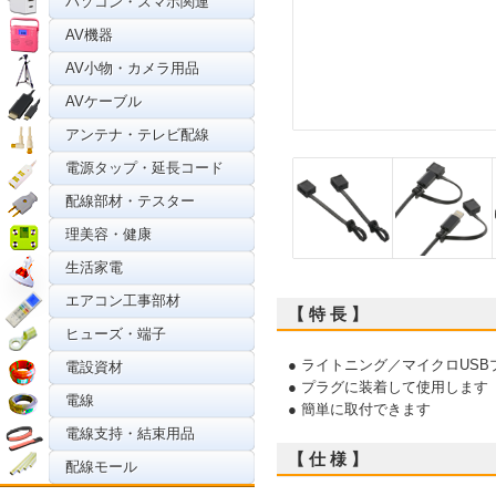
パソコン・スマホ関連
AV機器
AV小物・カメラ用品
AVケーブル
アンテナ・テレビ配線
電源タップ・延長コード
配線部材・テスター
理美容・健康
生活家電
エアコン工事部材
【 特 長 】
ヒューズ・端子
● ライトニング／マイクロUS
電設資材
● プラグに装着して使用します
電線
● 簡単に取付できます
電線支持・結束用品
【 仕 様 】
配線モール