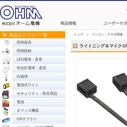
商品情報
ユーザーサ
トップ
＞
パソコン・スマホ関連
商品カテゴリー一覧
照明器具
ライトニング＆マイクロUSB
照明部材
LED電球・直管
蛍光灯電球・直管
白熱球
電池式ライト
セキュリティ・防災用品
電池
オフィス機器
OAサプライ