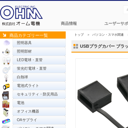
商品情報
ユーザーサ
トップ
＞
パソコン・スマホ関連
商品カテゴリー一覧
照明器具
USBプラグカバー ブラック 
照明部材
LED電球・直管
蛍光灯電球・直管
白熱球
電池式ライト
セキュリティ・防災用品
電池
オフィス機器
OAサプライ