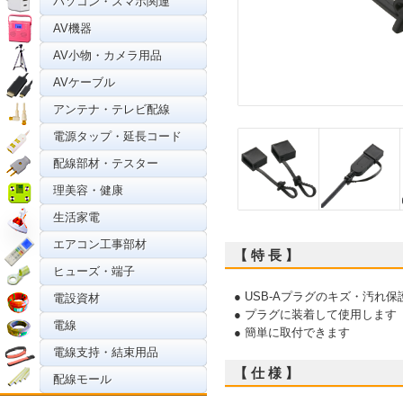
パソコン・スマホ関連
AV機器
AV小物・カメラ用品
AVケーブル
アンテナ・テレビ配線
電源タップ・延長コード
配線部材・テスター
理美容・健康
生活家電
エアコン工事部材
【 特 長 】
ヒューズ・端子
● USB-Aプラグのキズ・汚れ保
電設資材
● プラグに装着して使用します
電線
● 簡単に取付できます
電線支持・結束用品
【 仕 様 】
配線モール