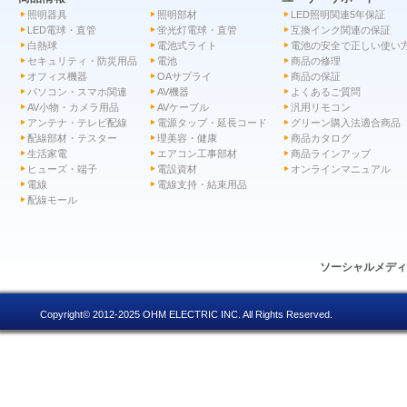
照明器具
照明部材
LED照明関連5年保証
LED電球・直管
蛍光灯電球・直管
互換インク関連の保証
白熱球
電池式ライト
電池の安全で正しい使い
セキュリティ・防災用品
電池
商品の修理
オフィス機器
OAサプライ
商品の保証
パソコン・スマホ関連
AV機器
よくあるご質問
AV小物・カメラ用品
AVケーブル
汎用リモコン
アンテナ・テレビ配線
電源タップ・延長コード
グリーン購入法適合商品
配線部材・テスター
理美容・健康
商品カタログ
生活家電
エアコン工事部材
商品ラインアップ
ヒューズ・端子
電設資材
オンラインマニュアル
電線
電線支持・結束用品
配線モール
ソーシャルメデ
Copyright© 2012-2025 OHM ELECTRIC INC. All Rights Reserved.