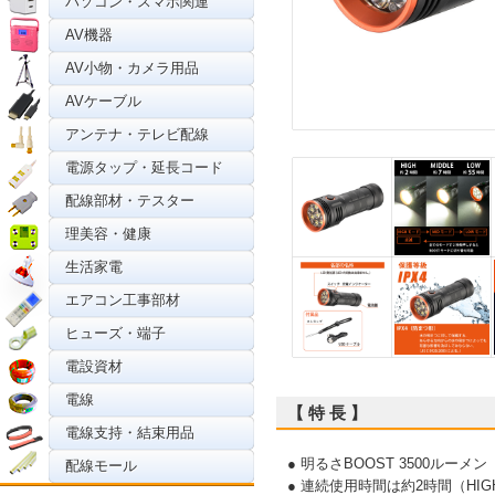
パソコン・スマホ関連
AV機器
AV小物・カメラ用品
AVケーブル
アンテナ・テレビ配線
電源タップ・延長コード
配線部材・テスター
理美容・健康
生活家電
エアコン工事部材
ヒューズ・端子
電設資材
電線
【 特 長 】
電線支持・結束用品
● 明るさBOOST 3500ルーメン
配線モール
● 連続使用時間は約2時間（HIG