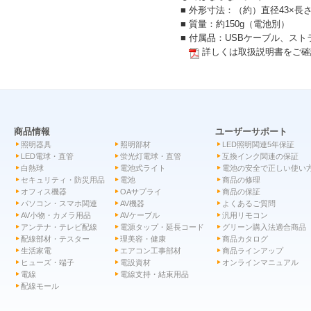
■ 外形寸法：（約）直径43×長さ
■ 質量：約150g（電池別）
■ 付属品：USBケーブル、ス
詳しくは取扱説明書をご確
商品情報
ユーザーサポート
照明器具
照明部材
LED照明関連5年保証
LED電球・直管
蛍光灯電球・直管
互換インク関連の保証
白熱球
電池式ライト
電池の安全で正しい使い
セキュリティ・防災用品
電池
商品の修理
オフィス機器
OAサプライ
商品の保証
パソコン・スマホ関連
AV機器
よくあるご質問
AV小物・カメラ用品
AVケーブル
汎用リモコン
アンテナ・テレビ配線
電源タップ・延長コード
グリーン購入法適合商品
配線部材・テスター
理美容・健康
商品カタログ
生活家電
エアコン工事部材
商品ラインアップ
ヒューズ・端子
電設資材
オンラインマニュアル
電線
電線支持・結束用品
配線モール