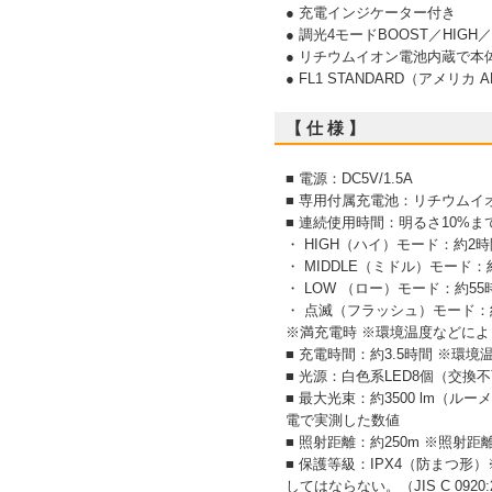
● 充電インジケーター付き
● 調光4モードBOOST／HIG
● リチウムイオン電池内蔵で本
● FL1 STANDARD（アメリカ A
【 仕 様 】
■ 電源：DC5V/1.5A
■ 専用付属充電池：リチウムイオン電池
■ 連続使用時間：明るさ10%ま
・ HIGH（ハイ）モード：約2時
・ MIDDLE（ミドル）モード：
・ LOW （ロー）モード：約55
・ 点滅（フラッシュ）モード：
※満充電時 ※環境温度などによ
■ 充電時間：約3.5時間 ※環
■ 光源：白色系LED8個（交換
■ 最大光束：約3500 lm（
電で実測した数値
■ 照射距離：約250m ※照射
■ 保護等級：IPX4（防まつ
してはならない。（JIS C 0920