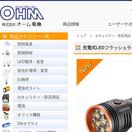
商品情報
ユーザーサ
トップ
＞
セキュリティ・防災用品
商品カテゴリー一覧
照明器具
充電式LEDフラッシュライト 
照明部材
LED電球・直管
蛍光灯電球・直管
白熱球
電池式ライト
セキュリティ・防災用品
電池
オフィス機器
OAサプライ