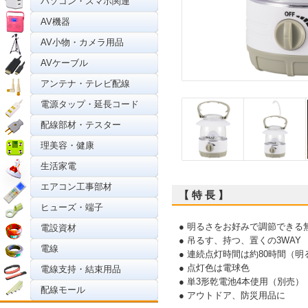
パソコン・スマホ関連
AV機器
AV小物・カメラ用品
AVケーブル
アンテナ・テレビ配線
電源タップ・延長コード
配線部材・テスター
理美容・健康
生活家電
エアコン工事部材
【 特 長 】
ヒューズ・端子
● 明るさをお好みで調節できる
電設資材
● 吊るす、持つ、置くの3WAY
電線
● 連続点灯時間は約80時間（明
● 点灯色は電球色
電線支持・結束用品
● 単3形乾電池4本使用（別売）
配線モール
● アウトドア、防災用品に