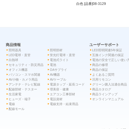
白色 [品番]08-3129
商品情報
ユーザーサポート
照明器具
照明部材
LED照明関連5年保証
LED電球・直管
蛍光灯電球・直管
互換インク関連の保証
白熱球
電池式ライト
電池の安全で正しい使い
セキュリティ・防災用品
電池
商品の修理
オフィス機器
OAサプライ
商品の保証
パソコン・スマホ関連
AV機器
よくあるご質問
AV小物・カメラ用品
AVケーブル
汎用リモコン
アンテナ・テレビ配線
電源タップ・延長コード
グリーン購入法適合商品
配線部材・テスター
理美容・健康
商品カタログ
生活家電
エアコン工事部材
商品ラインアップ
ヒューズ・端子
電設資材
オンラインマニュアル
電線
電線支持・結束用品
配線モール