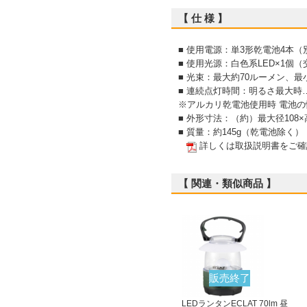
【 仕 様 】
■ 使用電源：単3形乾電池4本（
■ 使用光源：白色系LED×1個
■ 光束：最大約70ルーメン、最
■ 連続点灯時間：明るさ最大時
※アルカリ乾電池使用時 電池
■ 外形寸法：（約）最大径108
■ 質量：約145g（乾電池除く）
詳しくは取扱説明書をご確
【 関連・類似商品 】
販売終了
LEDランタンECLAT 70lm 昼