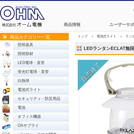
商品情報
ユーザーサ
トップ
＞
電池式ライト
＞
ラン
商品カテゴリー一覧
照明器具
LEDランタンECLAT無段階調
照明部材
LED電球・直管
蛍光灯電球・直管
白熱球
電池式ライト
セキュリティ・防災用品
電池
オフィス機器
OAサプライ