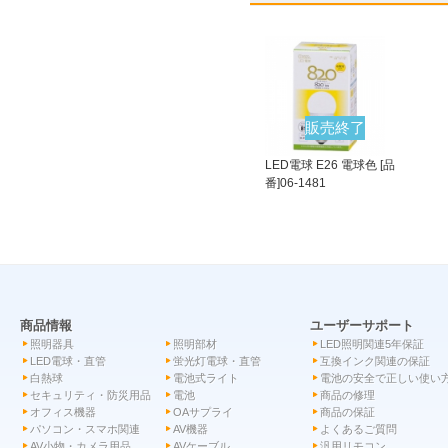
販売終了
LED電球 E26 電球色 [品
番]06-1481
商品情報
ユーザーサポート
照明器具
照明部材
LED照明関連5年保証
LED電球・直管
蛍光灯電球・直管
互換インク関連の保証
白熱球
電池式ライト
電池の安全で正しい使い
セキュリティ・防災用品
電池
商品の修理
オフィス機器
OAサプライ
商品の保証
パソコン・スマホ関連
AV機器
よくあるご質問
AV小物・カメラ用品
AVケーブル
汎用リモコン