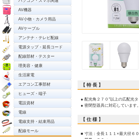
パソコン・スマホ関連
AV機器
AV小物・カメラ用品
AVケーブル
アンテナ・テレビ配線
電源タップ・延長コード
配線部材・テスター
理美容・健康
生活家電
エアコン工事部材
【 特 長 】
ヒューズ・端子
● 配光角２７０°以上の広配光
電設資材
● 密閉型器具に対応しています
電線
【 仕 様 】
電線支持・結束用品
配線モール
■ 寸法：全長１１１×最大径６