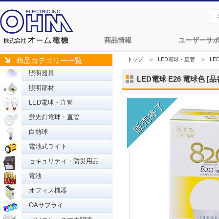
商品情報
ユーザーサ
トップ
＞
LED電球・直管
＞
LE
商品カテゴリー一覧
照明器具
LED電球 E26 電球色 [品番
照明部材
LED電球・直管
蛍光灯電球・直管
白熱球
電池式ライト
セキュリティ・防災用品
電池
オフィス機器
OAサプライ