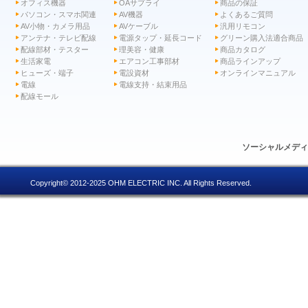
オフィス機器
OAサプライ
商品の保証
パソコン・スマホ関連
AV機器
よくあるご質問
AV小物・カメラ用品
AVケーブル
汎用リモコン
アンテナ・テレビ配線
電源タップ・延長コード
グリーン購入法適合商品
配線部材・テスター
理美容・健康
商品カタログ
生活家電
エアコン工事部材
商品ラインアップ
ヒューズ・端子
電設資材
オンラインマニュアル
電線
電線支持・結束用品
配線モール
ソーシャルメデ
Copyright© 2012-2025 OHM ELECTRIC INC. All Rights Reserved.