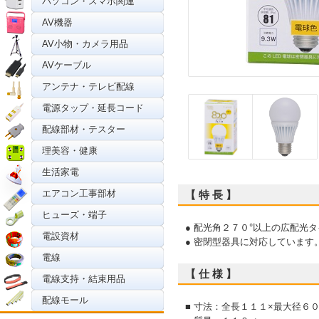
パソコン・スマホ関連
AV機器
AV小物・カメラ用品
AVケーブル
アンテナ・テレビ配線
電源タップ・延長コード
配線部材・テスター
理美容・健康
生活家電
エアコン工事部材
【 特 長 】
ヒューズ・端子
● 配光角２７０°以上の広配光
電設資材
● 密閉型器具に対応しています
電線
【 仕 様 】
電線支持・結束用品
配線モール
■ 寸法：全長１１１×最大径６