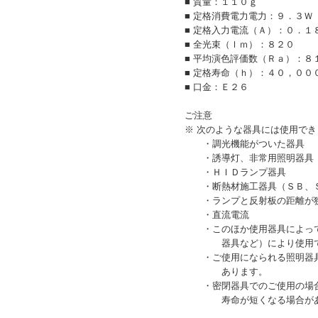
■ 質量：１１０ｇ
■ 定格消費電力電力：９．３Ｗ
■ 定格入力電流（Ａ）：０．１
■ 全光束（ｌｍ）：８２０
■ 平均演色評価数（Ｒａ）：８
■ 定格寿命（ｈ）：４０，００
■ 口金：Ｅ２６
ご注意
※ 次のような器具には使用でき
・調光機能がついた器具
・誘導灯、非常用照明器具
・ＨＩＤランプ器具
・断熱材施工器具（ＳＢ、Ｓ
・ランプと反射板の距離が
・直流電流
・このほか使用器具によって
器具など）により使用でき
・ご使用になられる照明器具
あります。
・密閉器具でのご使用の場合
寿命が短くなる場合があ