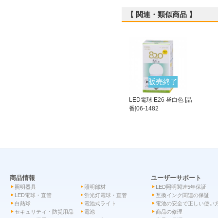
【 関連・類似商品 】
販売終了
LED電球 E26 昼白色 [品
番]06-1482
商品情報
ユーザーサポート
照明器具
照明部材
LED照明関連5年保証
LED電球・直管
蛍光灯電球・直管
互換インク関連の保証
白熱球
電池式ライト
電池の安全で正しい使い
セキュリティ・防災用品
電池
商品の修理