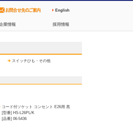
English
企業情報
採用情報
スイッチひも・その他
コード付ソケット コンセント E26用 黒
[型番] HS-L26PL/K
[品番] 06-5436