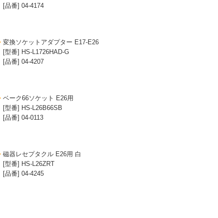
[品番] 04-4174
変換ソケットアダプター E17-E26
[型番] HS-L1726HAD-G
[品番] 04-4207
ベーク66ソケット E26用
[型番] HS-L26B66SB
[品番] 04-0113
磁器レセプタクル E26用 白
[型番] HS-L26ZRT
[品番] 04-4245