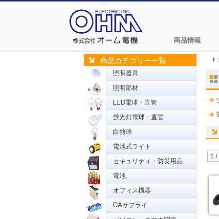
商品情報
ト
商品カテゴリー一覧
照明器具
照明部材
LED電球・直管
蛍光灯電球・直管
白熱球
電池式ライト
1 /
セキュリティ・防災用品
電池
オフィス機器
OAサプライ