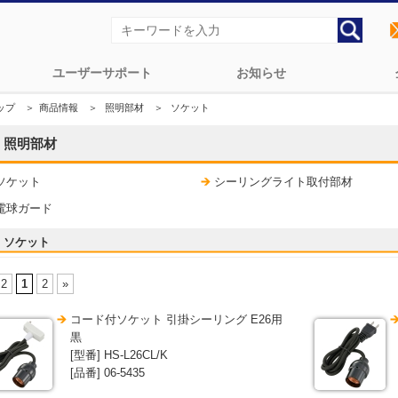
ユーザーサポート
お知らせ
ップ
＞
商品情報
＞
照明部材
＞
ソケット
照明部材
ソケット
シーリングライト取付部材
電球ガード
ソケット
 2
1
2
»
コード付ソケット 引掛シーリング E26用
黒
[型番] HS-L26CL/K
[品番] 06-5435