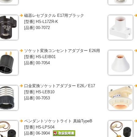
磁器レセプタクル E17用ブラック
[型番] HS-L17ZR-K
[品番] 00-7072
ソケット変換コンセントアダプター E26用
[型番] HS-LEIB01
[品番] 00-7054
口金変換ソケットアダプター E26／E17
[型番] HS-LEB10
[品番] 00-7053
ペンダントソケットライト 真鍮TypeB
[型番] HS-LPS04
[品番] 06-3904