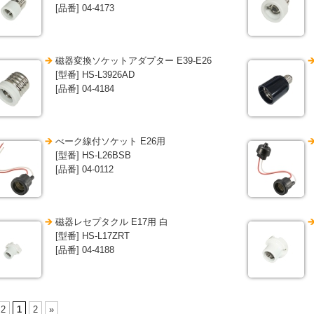
[品番] 04-4173
磁器変換ソケットアダプター E39-E26
[型番] HS-L3926AD
[品番] 04-4184
べーク線付ソケット E26用
[型番] HS-L26BSB
[品番] 04-0112
磁器レセプタクル E17用 白
[型番] HS-L17ZRT
[品番] 04-4188
 2
1
2
»