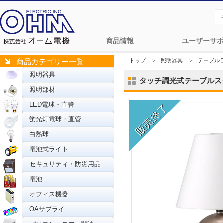
商品情報
ユーザーサ
トップ
＞
照明器具
＞
テーブル
商品カテゴリー一覧
照明器具
タッチ調光式テーブルスタンド
照明部材
LED電球・直管
蛍光灯電球・直管
白熱球
電池式ライト
セキュリティ・防災用品
電池
オフィス機器
OAサプライ