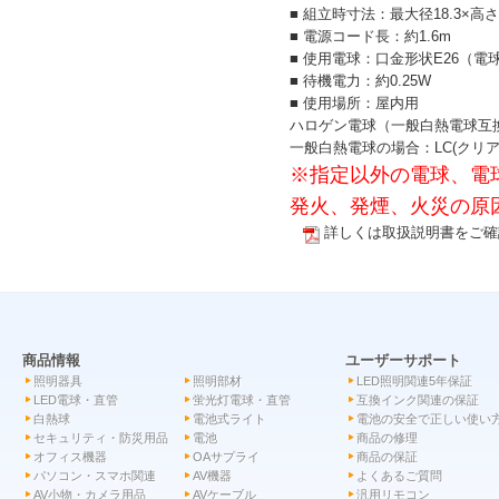
■ 組立時寸法：最大径18.3×高さ
■ 電源コード長：約1.6m
■ 使用電球：口金形状E26（電
■ 待機電力：約0.25W
■ 使用場所：屋内用
ハロゲン電球（一般白熱電球互
一般白熱電球の場合：LC(クリア
※指定以外の電球、電
発火、発煙、火災の原
詳しくは取扱説明書をご確
商品情報
ユーザーサポート
照明器具
照明部材
LED照明関連5年保証
LED電球・直管
蛍光灯電球・直管
互換インク関連の保証
白熱球
電池式ライト
電池の安全で正しい使い
セキュリティ・防災用品
電池
商品の修理
オフィス機器
OAサプライ
商品の保証
パソコン・スマホ関連
AV機器
よくあるご質問
AV小物・カメラ用品
AVケーブル
汎用リモコン