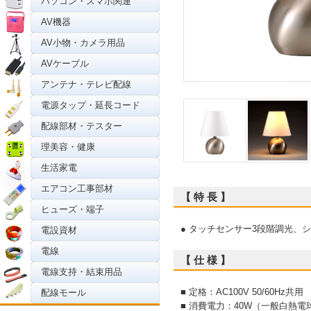
パソコン・スマホ関連
AV機器
AV小物・カメラ用品
AVケーブル
アンテナ・テレビ配線
電源タップ・延長コード
配線部材・テスター
理美容・健康
生活家電
エアコン工事部材
【 特 長 】
ヒューズ・端子
● タッチセンサー3段階調光、
電設資材
電線
【 仕 様 】
電線支持・結束用品
■ 定格：AC100V 50/60Hz共用
配線モール
■ 消費電力：40W（一般白熱電