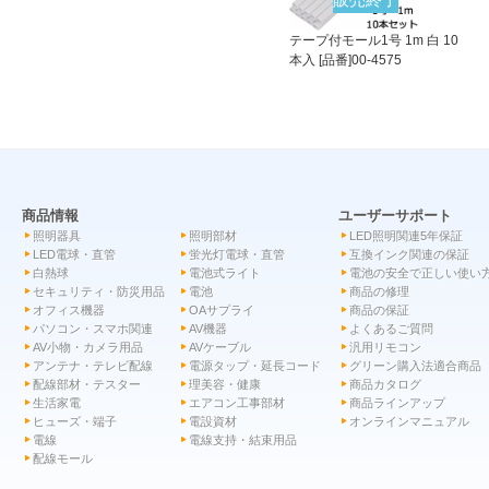
テープ付モール1号 1m 白 10
本入 [品番]00-4575
商品情報
ユーザーサポート
照明器具
照明部材
LED照明関連5年保証
LED電球・直管
蛍光灯電球・直管
互換インク関連の保証
白熱球
電池式ライト
電池の安全で正しい使い
セキュリティ・防災用品
電池
商品の修理
オフィス機器
OAサプライ
商品の保証
パソコン・スマホ関連
AV機器
よくあるご質問
AV小物・カメラ用品
AVケーブル
汎用リモコン
アンテナ・テレビ配線
電源タップ・延長コード
グリーン購入法適合商品
配線部材・テスター
理美容・健康
商品カタログ
生活家電
エアコン工事部材
商品ラインアップ
ヒューズ・端子
電設資材
オンラインマニュアル
電線
電線支持・結束用品
配線モール