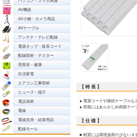
パソコン・スマホ関連
AV機器
AV小物・カメラ用品
AVケーブル
アンテナ・テレビ配線
電源タップ・延長コード
配線部材・テスター
理美容・健康
生活家電
エアコン工事部材
【 特 長 】
ヒューズ・端子
● 電源コードや接続ケーブルな
電設資材
● 背面にはあらかじめ両面テ
電線
電線支持・結束用品
【 仕 様 】
配線モール
■ 材質には環境負荷の少ないＡ