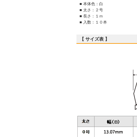
■ 本体色：白
■ 太さ：２号
■ 長さ：１ｍ
■ 入数：１０本
【 サイズ表 】