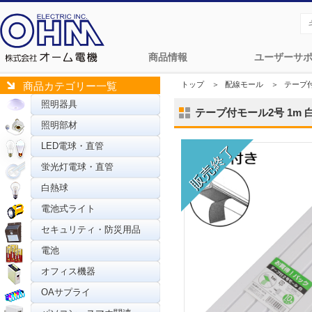
商品情報
ユーザーサ
トップ
＞
配線モール
＞
テープ
商品カテゴリー一覧
照明器具
テープ付モール2号 1m 白 1
照明部材
LED電球・直管
蛍光灯電球・直管
白熱球
電池式ライト
セキュリティ・防災用品
電池
オフィス機器
OAサプライ