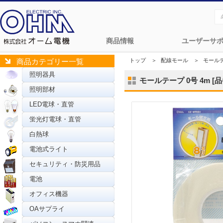
商品情報
ユーザーサ
トップ
＞
配線モール
＞
モール
商品カテゴリー一覧
照明器具
モールテープ 0号 4m [品番
照明部材
LED電球・直管
蛍光灯電球・直管
白熱球
電池式ライト
セキュリティ・防災用品
電池
オフィス機器
OAサプライ