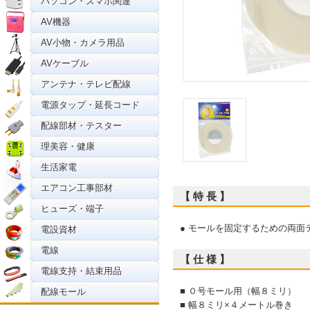
パソコン・スマホ関連
AV機器
AV小物・カメラ用品
AVケーブル
アンテナ・テレビ配線
電源タップ・延長コード
配線部材・テスター
理美容・健康
生活家電
エアコン工事部材
【 特 長 】
ヒューズ・端子
● モールを固定するための両面
電設資材
電線
【 仕 様 】
電線支持・結束用品
■ ０号モール用（幅８ミリ）
配線モール
■ 幅８ミリ×４メートル巻き