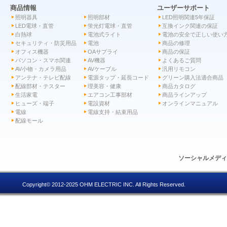
商品情報
ユーザーサポート
照明器具
照明部材
LED照明関連5年保証
LED電球・直管
蛍光灯電球・直管
互換インク関連の保証
白熱球
電池式ライト
電池の安全で正しい使い
セキュリティ・防災用品
電池
商品の修理
オフィス機器
OAサプライ
商品の保証
パソコン・スマホ関連
AV機器
よくあるご質問
AV小物・カメラ用品
AVケーブル
汎用リモコン
アンテナ・テレビ配線
電源タップ・延長コード
グリーン購入法適合商品
配線部材・テスター
理美容・健康
商品カタログ
生活家電
エアコン工事部材
商品ラインアップ
ヒューズ・端子
電設資材
オンラインマニュアル
電線
電線支持・結束用品
配線モール
ソーシャルメデ
Copyright© 2012-2025 OHM ELECTRIC INC. All Rights Reserved.