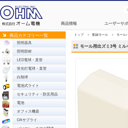
商品情報
ユーザーサ
トップ
＞
配線モール
＞
モール
商品カテゴリー一覧
照明器具
モール用出ズミ3号 ミルキー 
照明部材
LED電球・直管
蛍光灯電球・直管
白熱球
電池式ライト
セキュリティ・防災用品
電池
オフィス機器
OAサプライ