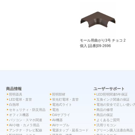
モール用曲がり3号 チョコ 2
個入 [品番]09-2696
商品情報
ユーザーサポート
照明器具
照明部材
LED照明関連5年保証
LED電球・直管
蛍光灯電球・直管
互換インク関連の保証
白熱球
電池式ライト
電池の安全で正しい使い
セキュリティ・防災用品
電池
商品の修理
オフィス機器
OAサプライ
商品の保証
パソコン・スマホ関連
AV機器
よくあるご質問
AV小物・カメラ用品
AVケーブル
汎用リモコン
アンテナ・テレビ配線
電源タップ・延長コード
グリーン購入法適合商品