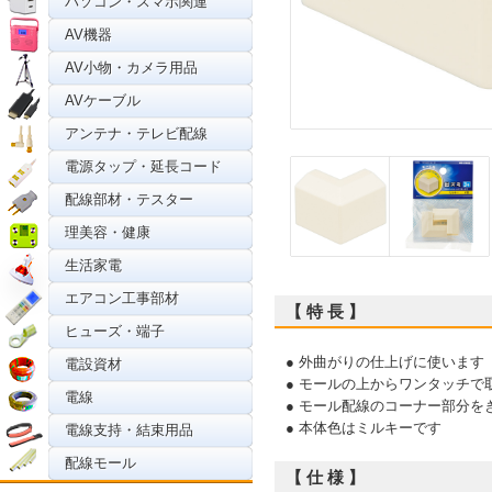
パソコン・スマホ関連
AV機器
AV小物・カメラ用品
AVケーブル
アンテナ・テレビ配線
電源タップ・延長コード
配線部材・テスター
理美容・健康
生活家電
エアコン工事部材
【 特 長 】
ヒューズ・端子
● 外曲がりの仕上げに使います
電設資材
● モールの上からワンタッチで
電線
● モール配線のコーナー部分を
● 本体色はミルキーです
電線支持・結束用品
配線モール
【 仕 様 】