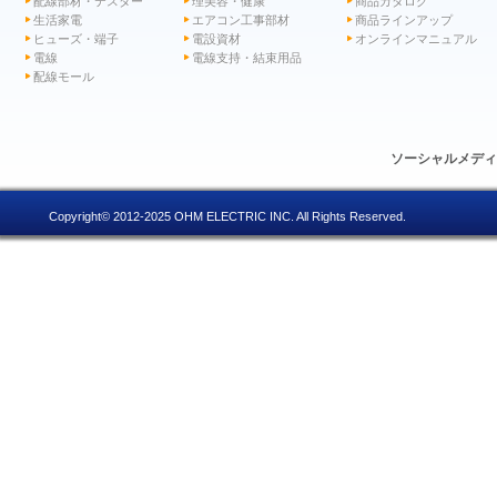
配線部材・テスター
理美容・健康
商品カタログ
生活家電
エアコン工事部材
商品ラインアップ
ヒューズ・端子
電設資材
オンラインマニュアル
電線
電線支持・結束用品
配線モール
ソーシャルメデ
Copyright© 2012-2025 OHM ELECTRIC INC. All Rights Reserved.