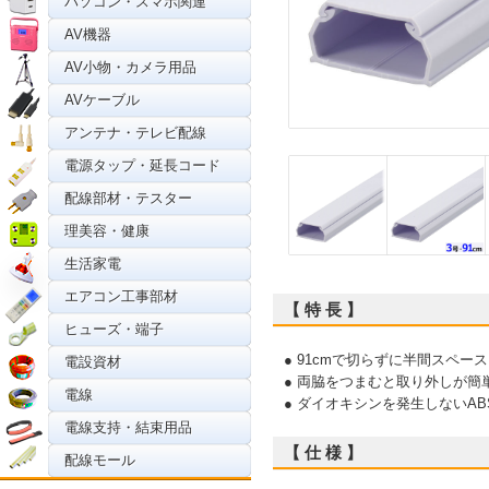
パソコン・スマホ関連
AV機器
AV小物・カメラ用品
AVケーブル
アンテナ・テレビ配線
電源タップ・延長コード
配線部材・テスター
理美容・健康
生活家電
エアコン工事部材
【 特 長 】
ヒューズ・端子
● 91cmで切らずに半間スペー
電設資材
● 両脇をつまむと取り外しが簡
電線
● ダイオキシンを発生しないAB
電線支持・結束用品
【 仕 様 】
配線モール