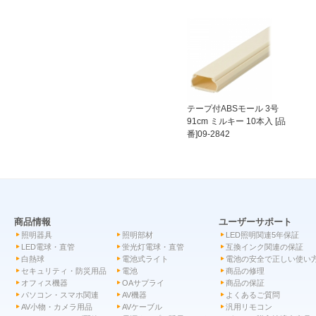
テープ付ABSモール 3号
91cm ミルキー 10本入 [品
番]09-2842
商品情報
ユーザーサポート
照明器具
照明部材
LED照明関連5年保証
LED電球・直管
蛍光灯電球・直管
互換インク関連の保証
白熱球
電池式ライト
電池の安全で正しい使い
セキュリティ・防災用品
電池
商品の修理
オフィス機器
OAサプライ
商品の保証
パソコン・スマホ関連
AV機器
よくあるご質問
AV小物・カメラ用品
AVケーブル
汎用リモコン