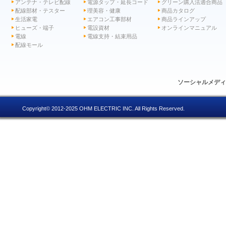
アンテナ・テレビ配線
電源タップ・延長コード
グリーン購入法適合商品
配線部材・テスター
理美容・健康
商品カタログ
生活家電
エアコン工事部材
商品ラインアップ
ヒューズ・端子
電設資材
オンラインマニュアル
電線
電線支持・結束用品
配線モール
ソーシャルメデ
Copyright© 2012-2025 OHM ELECTRIC INC. All Rights Reserved.