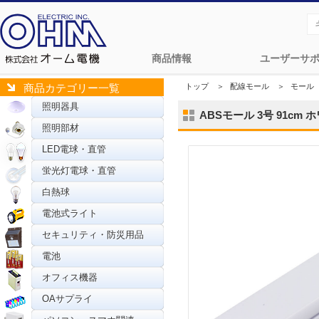
商品情報
ユーザーサ
トップ
＞
配線モール
＞
モール
商品カテゴリー一覧
照明器具
ABSモール 3号 91cm ホワ
照明部材
LED電球・直管
蛍光灯電球・直管
白熱球
電池式ライト
セキュリティ・防災用品
電池
オフィス機器
OAサプライ