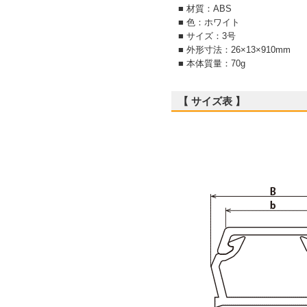
■ 材質：ABS
■ 色：ホワイト
■ サイズ：3号
■ 外形寸法：26×13×910mm
■ 本体質量：70g
【 サイズ表 】