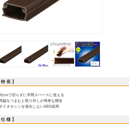
 特 長 】
 91cmで切らずに半間スペースに使える
 両脇をつまむと取り外しが簡単な構造
 ダイオキシンを発生しないABS採用
 仕 様 】