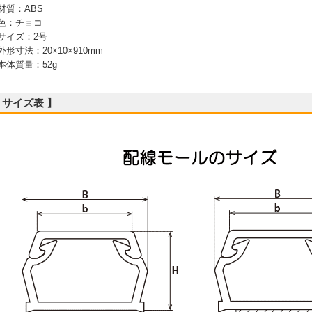
 材質：ABS
 色：チョコ
 サイズ：2号
 外形寸法：20×10×910mm
 本体質量：52g
 サイズ表 】