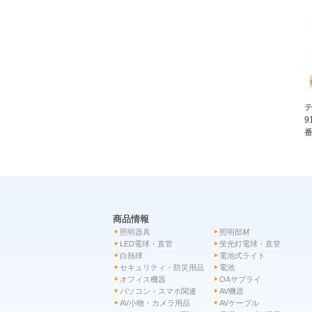
テ
9
番
商品情報
照明器具
照明部材
LED電球・直管
蛍光灯電球・直管
白熱球
電池式ライト
セキュリティ・防災用品
電池
オフィス機器
OAサプライ
パソコン・スマホ関連
AV機器
AV小物・カメラ用品
AVケーブル