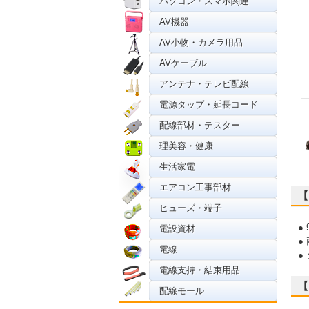
パソコン・スマホ関連
AV機器
AV小物・カメラ用品
AVケーブル
アンテナ・テレビ配線
電源タップ・延長コード
配線部材・テスター
理美容・健康
生活家電
エアコン工事部材
【
ヒューズ・端子
●
電設資材
●
電線
●
電線支持・結束用品
【
配線モール