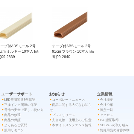
ープ付ABSモール 2号
テープ付ABSモール 2号
1cm ミルキー 10本入 [品
91cm ブラウン 10本入 [品
]09-2839
番]09-2840
ユーザーサポート
お知らせ
企業情報
LED照明関連5年保証
コーポレートニュース
会社概要
互換インク関連の保証
商品に関する大切なお知ら
会社沿革
電池の安全で正しい使い方
せ
拠点一覧
商品の修理
プレスリリース
アクセス
商品の保証
安全点検・使用上のご注意
ISO認証取得
よくあるご質問
本サイトメンテナンス情報
SDGsへの取り組み
汎用リモコン
防災用品の備蓄体制