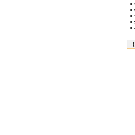
■
■
■
■
■
【