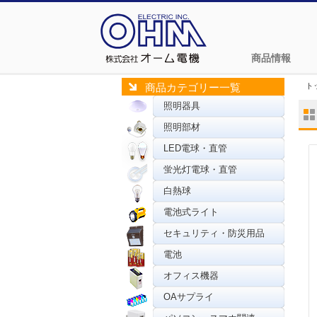
商品情報
ト
商品カテゴリー一覧
照明器具
照明部材
LED電球・直管
蛍光灯電球・直管
白熱球
電池式ライト
セキュリティ・防災用品
電池
オフィス機器
OAサプライ