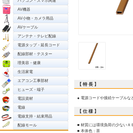
パソコン・スマホ関連
AV機器
AV小物・カメラ用品
AVケーブル
アンテナ・テレビ配線
電源タップ・延長コード
配線部材・テスター
理美容・健康
生活家電
エアコン工事部材
【 特 長 】
ヒューズ・端子
● 電源コードや接続ケーブルな
電設資材
電線
【 仕 様 】
電線支持・結束用品
■ 材質には環境負荷の少ないＡ
配線モール
■ 本体色：茶