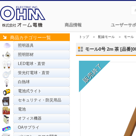
商品情報
ユーザーサ
トップ
＞
配線モール
＞
モール
商品カテゴリー一覧
照明器具
モール0号 2m 茶 [品番]00
照明部材
LED電球・直管
蛍光灯電球・直管
白熱球
電池式ライト
セキュリティ・防災用品
電池
オフィス機器
OAサプライ