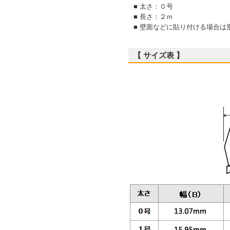
■ 太さ：０号
■ 長さ：２ｍ
■ 壁面などに貼り付ける場合
【 サイズ表 】