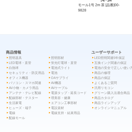
モール1号 2m 茶 [品番]00-
9828
商品情報
ユーザーサポート
照明器具
照明部材
LED照明関連5年保証
LED電球・直管
蛍光灯電球・直管
互換インク関連の保証
白熱球
電池式ライト
電池の安全で正しい使い
セキュリティ・防災用品
電池
商品の修理
オフィス機器
OAサプライ
商品の保証
パソコン・スマホ関連
AV機器
よくあるご質問
AV小物・カメラ用品
AVケーブル
汎用リモコン
アンテナ・テレビ配線
電源タップ・延長コード
グリーン購入法適合商品
配線部材・テスター
理美容・健康
商品カタログ
生活家電
エアコン工事部材
商品ラインアップ
ヒューズ・端子
電設資材
オンラインマニュアル
電線
電線支持・結束用品
配線モール