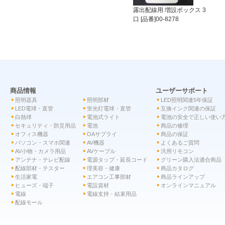
露出配線用 増設ボックス 3
口 [品番]00-8278
商品情報
ユーザーサポート
照明器具
照明部材
LED照明関連5年保証
LED電球・直管
蛍光灯電球・直管
互換インク関連の保証
白熱球
電池式ライト
電池の安全で正しい使い
セキュリティ・防災用品
電池
商品の修理
オフィス機器
OAサプライ
商品の保証
パソコン・スマホ関連
AV機器
よくあるご質問
AV小物・カメラ用品
AVケーブル
汎用リモコン
アンテナ・テレビ配線
電源タップ・延長コード
グリーン購入法適合商品
配線部材・テスター
理美容・健康
商品カタログ
生活家電
エアコン工事部材
商品ラインアップ
ヒューズ・端子
電設資材
オンラインマニュアル
電線
電線支持・結束用品
配線モール