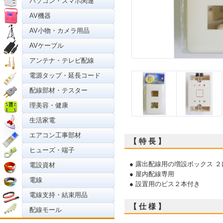
パソコン・スマホ関連
AV機器
AV小物・カメラ用品
AVケーブル
アンテナ・テレビ配線
電源タップ・延長コード
配線部材・テスター
理美容・健康
生活家電
エアコン工事部材
【 特 長 】
ヒューズ・端子
● 露出配線用の増設ボックス 
電設資材
● 屋内配線専用
電線
● 設置用のビス２本付き
電線支持・結束用品
【 仕 様 】
配線モール