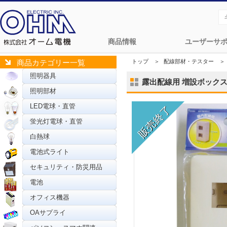
商品情報
ユーザーサ
トップ
＞
配線部材・テスター
＞
商品カテゴリー一覧
照明器具
露出配線用 増設ボックス 2口
照明部材
LED電球・直管
蛍光灯電球・直管
白熱球
電池式ライト
セキュリティ・防災用品
電池
オフィス機器
OAサプライ