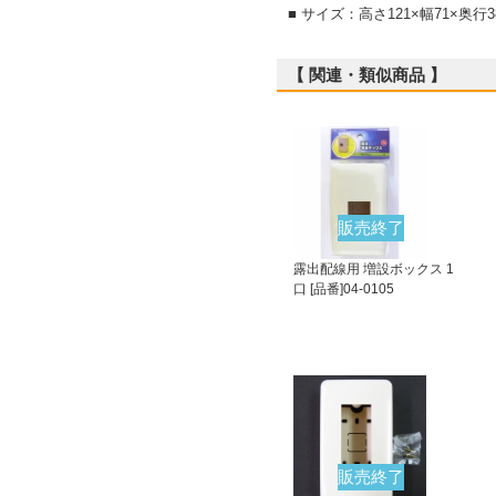
■ サイズ：高さ121×幅71×奥行3
【 関連・類似商品 】
販売終了
露出配線用 増設ボックス 1
口 [品番]04-0105
販売終了