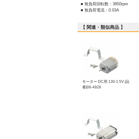
■ 無負荷回転数：3850rpm
■ 無負荷電流：0.03A
【 関連・類似商品 】
モーター DC用 130-1.5V [品
番]06-4926