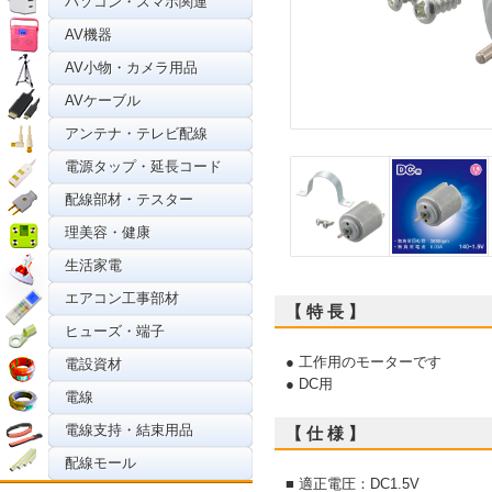
パソコン・スマホ関連
AV機器
AV小物・カメラ用品
AVケーブル
アンテナ・テレビ配線
電源タップ・延長コード
配線部材・テスター
理美容・健康
生活家電
エアコン工事部材
【 特 長 】
ヒューズ・端子
● 工作用のモーターです
電設資材
● DC用
電線
電線支持・結束用品
【 仕 様 】
配線モール
■ 適正電圧：DC1.5V