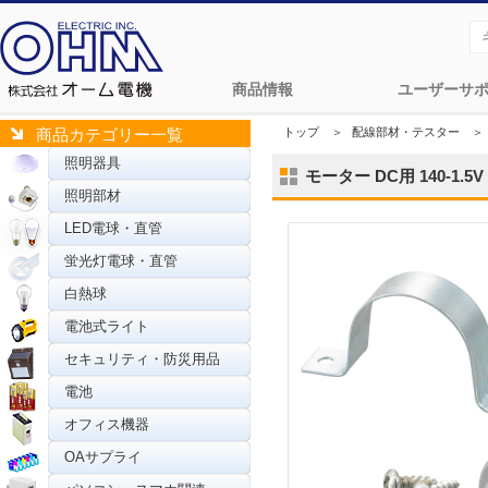
商品情報
ユーザーサ
トップ
＞
配線部材・テスター
＞
商品カテゴリー一覧
照明器具
モーター DC用 140-1.5V 
照明部材
LED電球・直管
蛍光灯電球・直管
白熱球
電池式ライト
セキュリティ・防災用品
電池
オフィス機器
OAサプライ