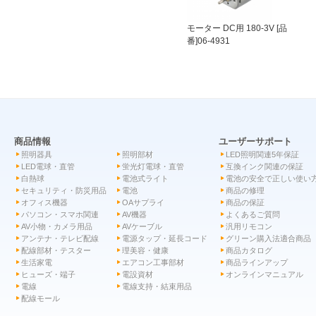
モーター DC用 180-3V [品
番]06-4931
商品情報
ユーザーサポート
照明器具
照明部材
LED照明関連5年保証
LED電球・直管
蛍光灯電球・直管
互換インク関連の保証
白熱球
電池式ライト
電池の安全で正しい使い
セキュリティ・防災用品
電池
商品の修理
オフィス機器
OAサプライ
商品の保証
パソコン・スマホ関連
AV機器
よくあるご質問
AV小物・カメラ用品
AVケーブル
汎用リモコン
アンテナ・テレビ配線
電源タップ・延長コード
グリーン購入法適合商品
配線部材・テスター
理美容・健康
商品カタログ
生活家電
エアコン工事部材
商品ラインアップ
ヒューズ・端子
電設資材
オンラインマニュアル
電線
電線支持・結束用品
配線モール