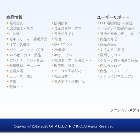
商品情報
ユーザーサポート
照明器具
照明部材
LED照明関連5年保証
LED電球・直管
蛍光灯電球・直管
互換インク関連の保証
白熱球
電池式ライト
電池の安全で正しい使い
セキュリティ・防災用品
電池
商品の修理
オフィス機器
OAサプライ
商品の保証
パソコン・スマホ関連
AV機器
よくあるご質問
AV小物・カメラ用品
AVケーブル
汎用リモコン
アンテナ・テレビ配線
電源タップ・延長コード
グリーン購入法適合商品
配線部材・テスター
理美容・健康
商品カタログ
生活家電
エアコン工事部材
商品ラインアップ
ヒューズ・端子
電設資材
オンラインマニュアル
電線
電線支持・結束用品
配線モール
ソーシャルメデ
Copyright© 2012-2025 OHM ELECTRIC INC. All Rights Reserved.