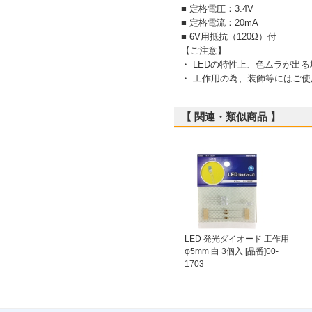
■ 定格電圧：3.4V
■ 定格電流：20mA
■ 6V用抵抗（120Ω）付
【ご注意】
・ LEDの特性上、色ムラが出
・ 工作用の為、装飾等にはご
【 関連・類似商品 】
LED 発光ダイオード 工作用
φ5mm 白 3個入 [品番]00-
1703