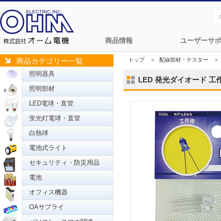
商品情報
ユーザーサ
トップ
＞
配線部材・テスター
＞
商品カテゴリー一覧
照明器具
LED 発光ダイオード 工作用 
照明部材
LED電球・直管
蛍光灯電球・直管
白熱球
電池式ライト
セキュリティ・防災用品
電池
オフィス機器
OAサプライ