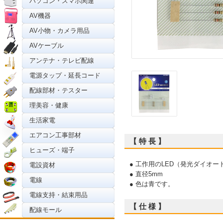
パソコン・スマホ関連
AV機器
AV小物・カメラ用品
AVケーブル
アンテナ・テレビ配線
電源タップ・延長コード
配線部材・テスター
理美容・健康
生活家電
エアコン工事部材
【 特 長 】
ヒューズ・端子
● 工作用のLED（発光ダイオー
電設資材
● 直径5mm
電線
● 色は青です。
電線支持・結束用品
【 仕 様 】
配線モール