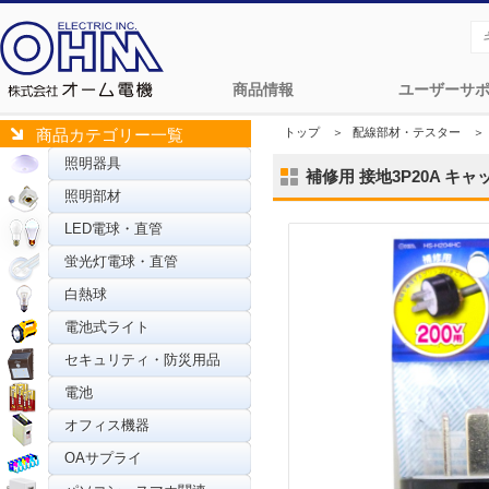
商品情報
ユーザーサ
トップ
＞
配線部材・テスター
＞
商品カテゴリー一覧
照明器具
補修用 接地3P20A キャップ
照明部材
LED電球・直管
蛍光灯電球・直管
白熱球
電池式ライト
セキュリティ・防災用品
電池
オフィス機器
OAサプライ