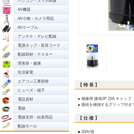
パソコン・スマホ関連
AV機器
AV小物・カメラ用品
AVケーブル
アンテナ・テレビ配線
電源タップ・延長コード
配線部材・テスター
理美容・健康
生活家電
エアコン工事部材
【 特 長 】
ヒューズ・端子
● 補修用 接地3P 20A キャップ
電設資材
● 接続を補強するグリップ付き
電線
電線支持・結束用品
【 仕 様 】
配線モール
■ 200V用