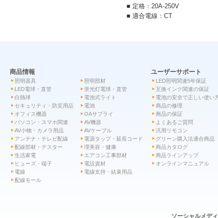
■ 定格：20A-250V
■ 適合電線：CT
商品情報
ユーザーサポート
照明器具
照明部材
LED照明関連5年保証
LED電球・直管
蛍光灯電球・直管
互換インク関連の保証
白熱球
電池式ライト
電池の安全で正しい使い
セキュリティ・防災用品
電池
商品の修理
オフィス機器
OAサプライ
商品の保証
パソコン・スマホ関連
AV機器
よくあるご質問
AV小物・カメラ用品
AVケーブル
汎用リモコン
アンテナ・テレビ配線
電源タップ・延長コード
グリーン購入法適合商品
配線部材・テスター
理美容・健康
商品カタログ
生活家電
エアコン工事部材
商品ラインアップ
ヒューズ・端子
電設資材
オンラインマニュアル
電線
電線支持・結束用品
配線モール
ソーシャルメデ