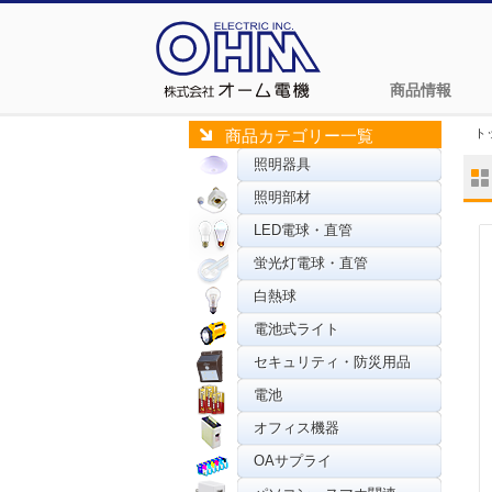
商品情報
ト
商品カテゴリー一覧
照明器具
照明部材
LED電球・直管
蛍光灯電球・直管
白熱球
電池式ライト
セキュリティ・防災用品
電池
オフィス機器
OAサプライ