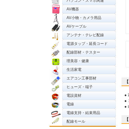
パソコン・スマホ関連
AV機器
AV小物・カメラ用品
AVケーブル
アンテナ・テレビ配線
電源タップ・延長コード
配線部材・テスター
理美容・健康
生活家電
エアコン工事部材
【
ヒューズ・端子
●
電設資材
●
電線
●
電線支持・結束用品
【
配線モール