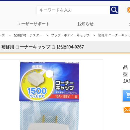
ユーザーサポート
お知らせ
ップ
＞
配線部材・テスター
＞
プラグ・ボディ・キャップ
＞
補修用 コーナーキャップ 
補修用 コーナーキャップ 白 [品番]04-0267
品
型
JA