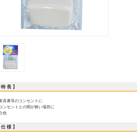
 特 長 】
 家具裏等のコンセントに
 コンセントとの間が狭い場所に
 白色
 仕 様 】