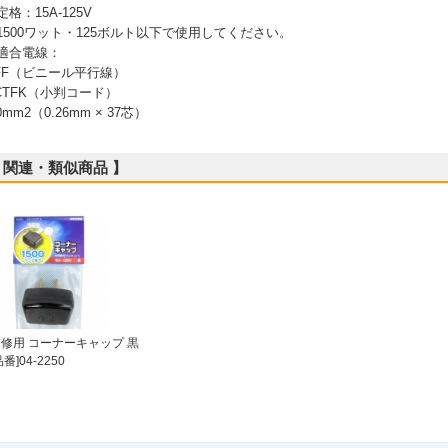
 定格：15A-125V
 1500ワット・125ボルト以下で使用してください。
 適合電線：
FF（ビニール平行線）
CTFK（小判コード）
.0mm2（0.26mm × 37芯）
 関連・類似商品 】
修用 コーナーキャップ 黒
品番]04-2250