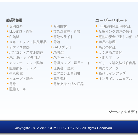
商品情報
ユーザーサポート
照明器具
照明部材
LED照明関連5年保証
LED電球・直管
蛍光灯電球・直管
互換インク関連の保証
白熱球
電池式ライト
電池の安全で正しい使い
セキュリティ・防災用品
電池
商品の修理
オフィス機器
OAサプライ
商品の保証
パソコン・スマホ関連
AV機器
よくあるご質問
AV小物・カメラ用品
AVケーブル
汎用リモコン
アンテナ・テレビ配線
電源タップ・延長コード
グリーン購入法適合商品
配線部材・テスター
理美容・健康
商品カタログ
生活家電
エアコン工事部材
商品ラインアップ
ヒューズ・端子
電設資材
オンラインマニュアル
電線
電線支持・結束用品
配線モール
ソーシャルメデ
Copyright© 2012-2025 OHM ELECTRIC INC. All Rights Reserved.