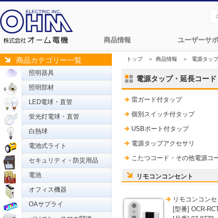
商品情報
ユーザーサ
トップ
＞
商品情報
＞
電源タッ
商品カテゴリー一覧
照明器具
電源タップ・延長コード
照明部材
雷ガード付タップ
LED電球・直管
個別スイッチ付タップ
蛍光灯電球・直管
USBポート付タップ
白熱球
電源タップアクセサリ
電池式ライト
こたつコード・その他電源コ
セキュリティ・防災用品
電池
リモコンコンセント
オフィス機器
リモコンコンセ
OAサプライ
[型番] OCR-RC