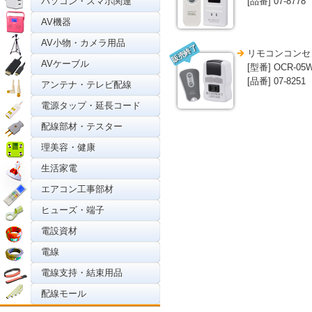
パソコン・スマホ関連
[品番] 07-8778
AV機器
AV小物・カメラ用品
販売終了
リモコンコンセ
AVケーブル
[型番] OCR-05
[品番] 07-8251
アンテナ・テレビ配線
電源タップ・延長コード
配線部材・テスター
理美容・健康
生活家電
エアコン工事部材
ヒューズ・端子
電設資材
電線
電線支持・結束用品
配線モール