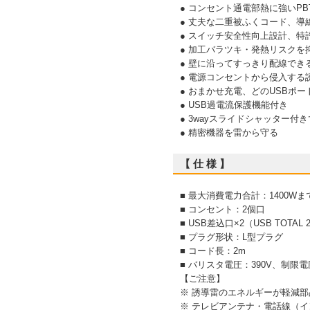
● コンセント通電部熱に強いP
● 丈夫な二重被ふくコード、
● スイッチ安全性向上設計、特許番
● 加工バラツキ・発熱リスクを
● 壁に沿ってすっきり配線でき
● 電源コンセントから侵入する
● おまかせ充電、どのUSBポ
● USB過電流保護機能付き
● 3wayスライドシャッター
● 精密機器を雷から守る
【 仕 様 】
■ 最大消費電力合計：1400Wま
■ コンセント：2個口
■ USB差込口×2（USB TOTAL 2
■ プラグ形状：L型プラグ
■ コード長：2m
■ バリスタ電圧：390V、制限電
【ご注意】
※ 誘導雷のエネルギーが軽減
※ テレビアンテナ・電話線（