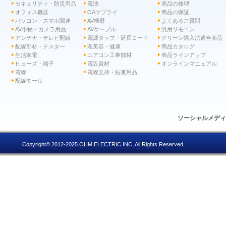
セキュリティ・防災用品
電池
商品の修理
オフィス機器
OAサプライ
商品の保証
パソコン・スマホ関連
AV機器
よくあるご質問
AV小物・カメラ用品
AVケーブル
汎用リモコン
アンテナ・テレビ配線
電源タップ・延長コード
グリーン購入法適合商品
配線部材・テスター
理美容・健康
商品カタログ
生活家電
エアコン工事部材
商品ラインアップ
ヒューズ・端子
電設資材
オンラインマニュアル
電線
電線支持・結束用品
配線モール
ソーシャルメデ
Copyright© 2012-2025 OHM ELECTRIC INC. All Rights Reserved.