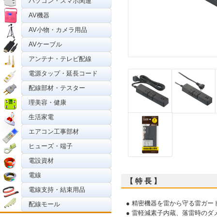
パソコン・スマホ関連
AV機器
AV小物・カメラ用品
AVケーブル
アンテナ・テレビ配線
電源タップ・延長コード
配線部材・テスター
理美容・健康
生活家電
エアコン工事部材
ヒューズ・端子
電設資材
電線
【 特 長 】
電線支持・結束用品
● 精密機器を雷から守る雷ガー
配線モール
● 雷軽減素子内蔵、落雷時のダ