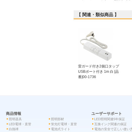
【 関連・類似商品 】
雷ガード付き2個口タップ
USBポート付き 1m 白 [品
番]00-1736
商品情報
ユーザーサポート
照明器具
照明部材
LED照明関連5年保証
LED電球・直管
蛍光灯電球・直管
互換インク関連の保証
白熱球
電池式ライト
電池の安全で正しい使い