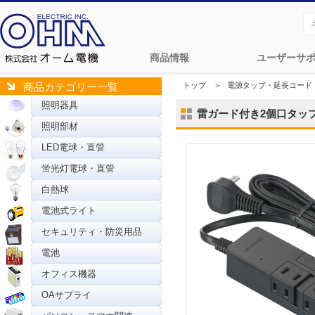
商品情報
ユーザーサ
トップ
＞
電源タップ・延長コード
商品カテゴリー一覧
照明器具
雷ガード付き2個口タップ US
照明部材
LED電球・直管
蛍光灯電球・直管
白熱球
電池式ライト
セキュリティ・防災用品
電池
オフィス機器
OAサプライ