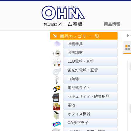
商品情報
ト
商品カテゴリー一覧
照明器具
照明部材
LED電球・直管
蛍光灯電球・直管
白熱球
電池式ライト
セキュリティ・防災用品
電池
オフィス機器
OAサプライ