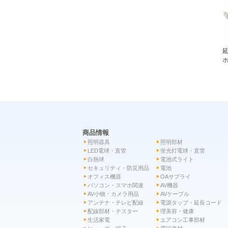
延
ホ
商品情報
照明器具
照明部材
LED電球・直管
蛍光灯電球・直管
白熱球
電池式ライト
セキュリティ・防災用品
電池
オフィス機器
OAサプライ
パソコン・スマホ関連
AV機器
AV小物・カメラ用品
AVケーブル
アンテナ・テレビ配線
電源タップ・延長コード
配線部材・テスター
理美容・健康
生活家電
エアコン工事部材