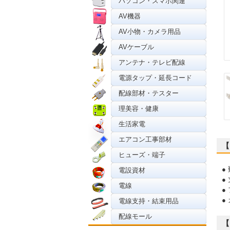
パソコン・スマホ関連
AV機器
AV小物・カメラ用品
AVケーブル
アンテナ・テレビ配線
電源タップ・延長コード
配線部材・テスター
理美容・健康
生活家電
エアコン工事部材
【
ヒューズ・端子
●
電設資材
●
電線
●
●
電線支持・結束用品
配線モール
【