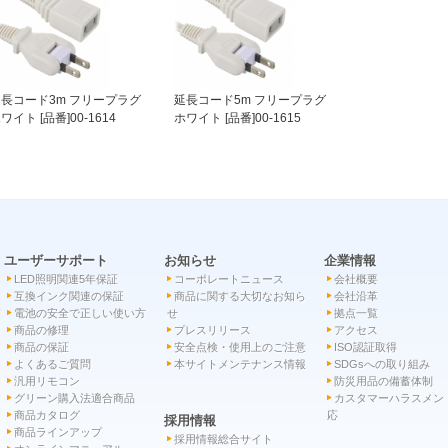
長コード3m フリープラグ
延長コード5m フリープラグ
ワイト [品番]00-1614
ホワイト [品番]00-1615
ユーザーサポート
お知らせ
企業情報
LED照明関連5年保証
コーポレートニュース
会社概要
互換インク関連の保証
商品に関する大切なお知ら
会社沿革
電池の安全で正しい使い方
せ
拠点一覧
商品の修理
プレスリリース
アクセス
商品の保証
安全点検・使用上のご注意
ISO認証取得
よくあるご質問
本サイトメンテナンス情報
SDGsへの取り組み
汎用リモコン
防災用品の備蓄体制
グリーン購入法適合商品
カスタマーハラスメン
商品カタログ
応
採用情報
商品ラインアップ
採用情報総合サイト