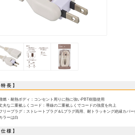
 特 長 】
 難燃・耐熱ボディ：コンセント周りに熱に強いPBT樹脂使用
 丈夫な二重被ふくコード：導線の二重被ふくでコードの強度を向上
 フリープラグ：ストレートプラグ＆Lプラグ両用、耐トラッキング絶縁カバー
 カラーは白
 仕 様 】