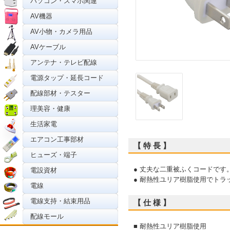
パソコン・スマホ関連
AV機器
AV小物・カメラ用品
AVケーブル
アンテナ・テレビ配線
電源タップ・延長コード
配線部材・テスター
理美容・健康
生活家電
エアコン工事部材
【 特 長 】
ヒューズ・端子
● 丈夫な二重被ふくコードです
電設資材
● 耐熱性ユリア樹脂使用でトラ
電線
電線支持・結束用品
【 仕 様 】
配線モール
■ 耐熱性ユリア樹脂使用