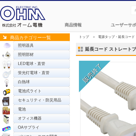
商品情報
ユーザーサ
トップ
＞
電源タップ・延長コード
商品カテゴリー一覧
照明器具
延長コード ストレートプラグ 
照明部材
LED電球・直管
蛍光灯電球・直管
白熱球
電池式ライト
セキュリティ・防災用品
電池
オフィス機器
OAサプライ