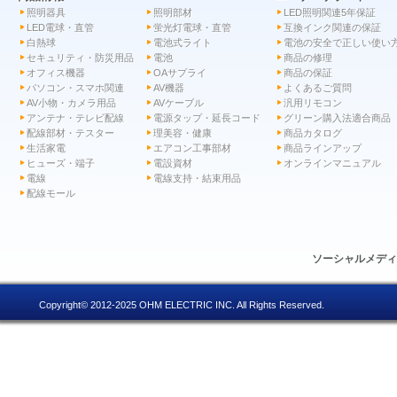
照明器具
照明部材
LED照明関連5年保証
LED電球・直管
蛍光灯電球・直管
互換インク関連の保証
白熱球
電池式ライト
電池の安全で正しい使い
セキュリティ・防災用品
電池
商品の修理
オフィス機器
OAサプライ
商品の保証
パソコン・スマホ関連
AV機器
よくあるご質問
AV小物・カメラ用品
AVケーブル
汎用リモコン
アンテナ・テレビ配線
電源タップ・延長コード
グリーン購入法適合商品
配線部材・テスター
理美容・健康
商品カタログ
生活家電
エアコン工事部材
商品ラインアップ
ヒューズ・端子
電設資材
オンラインマニュアル
電線
電線支持・結束用品
配線モール
ソーシャルメデ
Copyright© 2012-2025 OHM ELECTRIC INC. All Rights Reserved.