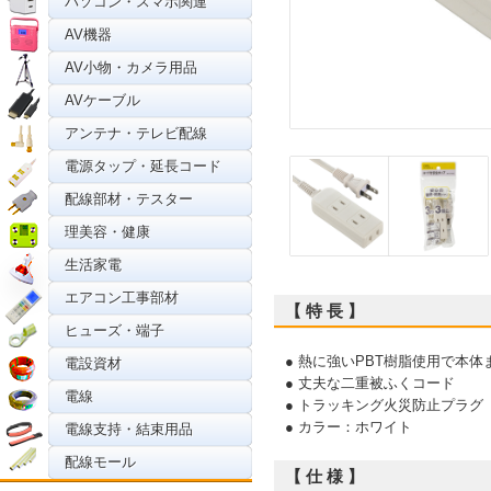
パソコン・スマホ関連
AV機器
AV小物・カメラ用品
AVケーブル
アンテナ・テレビ配線
電源タップ・延長コード
配線部材・テスター
理美容・健康
生活家電
エアコン工事部材
【 特 長 】
ヒューズ・端子
● 熱に強いPBT樹脂使用で本
電設資材
● 丈夫な二重被ふくコード
電線
● トラッキング火災防止プラグ
● カラー：ホワイト
電線支持・結束用品
配線モール
【 仕 様 】