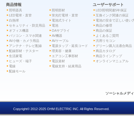
商品情報
ユーザーサポート
照明器具
照明部材
LED照明関連5年保証
LED電球・直管
蛍光灯電球・直管
互換インク関連の保証
白熱球
電池式ライト
電池の安全で正しい使い
セキュリティ・防災用品
電池
商品の修理
オフィス機器
OAサプライ
商品の保証
パソコン・スマホ関連
AV機器
よくあるご質問
AV小物・カメラ用品
AVケーブル
汎用リモコン
アンテナ・テレビ配線
電源タップ・延長コード
グリーン購入法適合商品
配線部材・テスター
理美容・健康
商品カタログ
生活家電
エアコン工事部材
商品ラインアップ
ヒューズ・端子
電設資材
オンラインマニュアル
電線
電線支持・結束用品
配線モール
ソーシャルメデ
Copyright© 2012-2025 OHM ELECTRIC INC. All Rights Reserved.