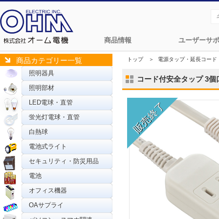
商品情報
ユーザーサ
トップ
＞
電源タップ・延長コード
商品カテゴリー一覧
照明器具
コード付安全タップ 3個口 3
照明部材
LED電球・直管
蛍光灯電球・直管
白熱球
電池式ライト
セキュリティ・防災用品
電池
オフィス機器
OAサプライ